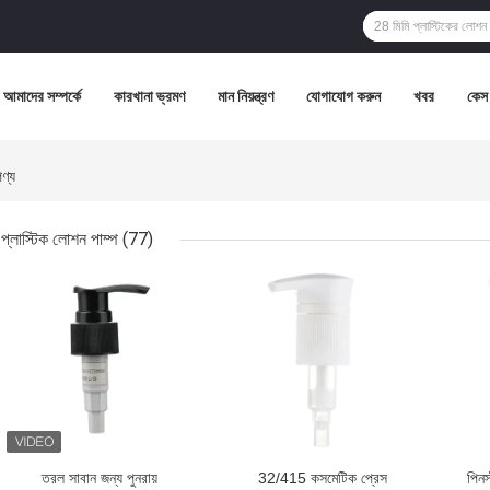
আমাদের সম্পর্কে
কারখানা ভ্রমণ
মান নিয়ন্ত্রণ
যোগাযোগ করুন
খবর
কেস
ণ্য
প্লাস্টিক লোশন পাম্প
(77)
ভালো দাম
ভালো দাম
ভালো 
তরল সাবান জন্য পুনরায়
32/415 কসমেটিক প্রেস
পিনস