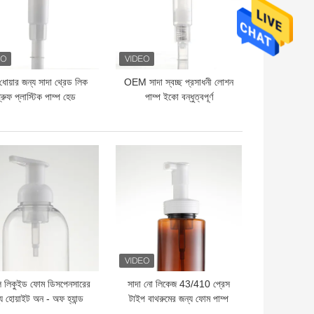
ধোয়ার জন্য সাদা থ্রেড লিক
OEM সাদা স্বচ্ছ প্রসাধনী লোশন
্রুফ প্লাস্টিক পাম্প হেড
পাম্প ইকো বন্ধুত্বপূর্ণ
দাম
ভালো দাম
 লিকুইড ফোম ডিসপেনসারের
সাদা নো লিকেজ 43/410 প্রেস
য হোয়াইট অন - অফ হ্যান্ড
টাইপ বাথরুমের জন্য ফোম পাম্প
নিটাইজার ফোম পাম্প 40 মিমি