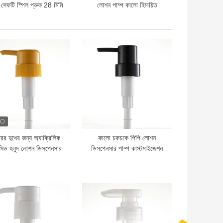
প সেফটি স্পিল প্রুফ 28 মিমি
লোশন পাম্প কালো হিমায়িত
মসৃণ বন্ধ
ISO9001
দাম
ভালো দাম
রের দুধের জন্য অ্যাক্রিলিক
কালো চকচকে পিপি লোশন
সিড হলুদ লোশন ডিসপেনসার
ডিসপেনসার পাম্প কাস্টমাইজেশন
পাম্প 4.5g ডোজ
33 মিমি
দাম
ভালো দাম