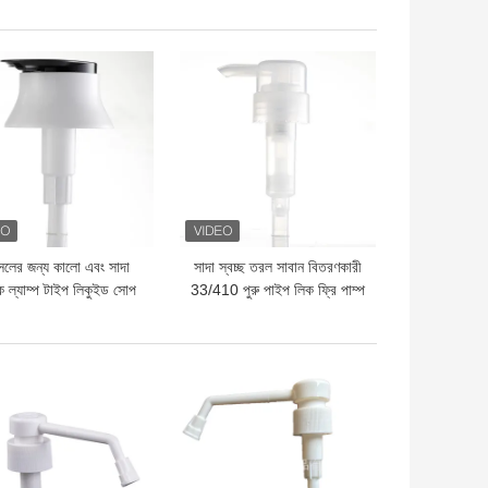
দাম
ভালো দাম
লের জন্য কালো এবং সাদা
সাদা স্বচ্ছ তরল সাবান বিতরণকারী
ক ল্যাম্প টাইপ লিকুইড সোপ
33/410 পুরু পাইপ লিক ফ্রি পাম্প
ডিসপেনসার 33/410
হেড
দাম
ভালো দাম