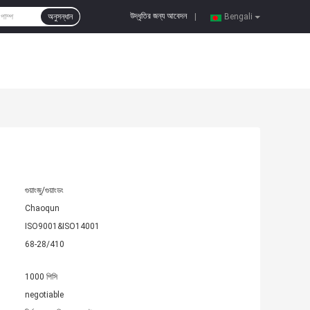
উদ্ধৃতির জন্য আবেদন
অনুসন্ধান
|
Bengali
গুয়াংজু/গুয়াংডং
Chaoqun
ISO9001&ISO14001
68-28/410
1000 পিসি
negotiable