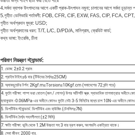
উচ্চতা জন্য পাইপ ছাঁটা করা যেতে পারে
4.
সর্বদা ব্যাপক উৎপাদনের আগে একটি প্রাক-উৎপাদন নমুনা; চালানের আগে সর্বদা চূড়ান্ত প
5.
গৃহীত ডেলিভারি শর্তাবলী: FOB, CFR, CIF, EXW, FAS, CIP, FCA, CP
গৃহীত অর্থপ্রদান মুদ্রা: USD;
গৃহীত অর্থপ্রদানের ধরন: T/T, L/C, D/PD/A, মানিগ্রাম, ক্রেডিট কার্ড;
কথ্য ভাষা: ইংরেজি, চীনা
পরিমাণ নিয়ন্ত্রণ স্ট্যান্ডার্ড:
1. ডোজ: 2±0.2 গ্রাম
2. প্রাইম টাইম:≤6 বার (টিউবের দৈর্ঘ্য≤25CM)
3. অ্যাকচুয়েটর টর্শন: 2Kgf.m≤Torsion≤10Kgf.cm (সমাবেশের 72 ঘন্টা পরে)
4. ফুটো পরীক্ষা: পাম্প ভরা বোতল (জল / লোশন) উপর আঁটসাঁট স্ক্রু. স্বাভাবিক তাপমাত্রার অধীন
ভ্যাকুয়াম -0.06MPa-এর অধীনে কোনও ফুটো নেই৷ 3-5 মিনিটের মধ্যে চাপ 10N-এর অধীনে কোনও
5. ডিপটিউব স্ট্যান্ডার্ড: ডিপটিউব এবং হাউজিং (টেনসিল≥7N)
6. ডিসটিউব দৈর্ঘ্য সহনশীলতা:(±2 মিমি)
7. ক্ষতি পরীক্ষা: ভূমি থেকে 1.2M উচ্চতা সহ 3 বার ড্রপ করুন, অংশগুলি একত্রিত থাকে।
8. সেবা জীবন: 2000 বার.