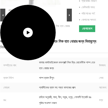
প্যাকেজিং বিবরণ:
ডেলিভারি সময়:
পরিশোধের শর্ত:
যোগানের ক্ষমতা:
বড় ইমেজ :
কমপ্যাক্ট ডোমেস্টিক কসমেটিক লোশন পাম্প হেড লিক হাত ধোয়ার
যোগাযোগ
জন্য বিনামূল্যে
কমপ্যাক্ট ডোমেস্টিক কসমেটিক লোশন পাম্প হেড লিক হাত ধোয়ার জন্য বিনামূল্যে
বিবরণ
কালার কাস্টমাইজেবল কমপ্যাক্ট লিক ফ্রি ডোমেস্টিক পাম্প হেড
সম্পত্তির নাম:
উপাদান:
হাত ধোয়ার জন্য
ক্যাপ টাইপ:
পাম্প ক্যাপ টিপুন
সেবা:
মোড়ক:
প্লাস্টিকের ব্যাগ সহ শক্ত কাগজের বাক্স
আবেদন:
চাহিদা অনুযায়ী, সাদা, নীল, সবুজ, হলুদ, গোলাপী ইত্যাদি রঙ
রঙ:
বন্ধ:
পৃষ্ঠায় সংরক্ষণ করুন