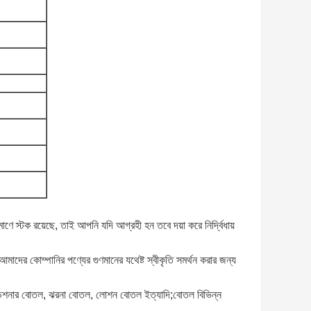
ণে স্টক রয়েছে, তাই আপনি যদি আগ্রহী হন তবে দয়া করে নির্দ্বিধায়
আমাদের কোম্পানির পণ্যের গুণমানের যথেষ্ট স্বীকৃতি সমর্থন করার জন্য
 কন্ডিশনার বোতল, ঝরনা বোতল, লোশন বোতল ইত্যাদি;বোতল বিভিন্ন