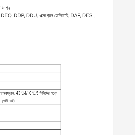
রিদর্শন
T, DEQ, DDP, DDU, এক্সপ্রেস ডেলিভারি, DAF, DES；
ে কোন অবস্থান, 43℃&10℃.5 মিনিটের মধ্যে
 ফুটো নেই৷