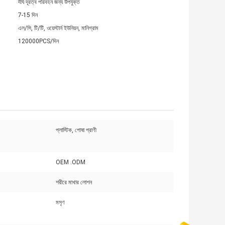
দীর্ঘ দূরত্ব পরিবহন জন্য উপযুক্ত
7-15 দিন
এল/সি, টি/টি, ওয়েস্টার্ন ইউনিয়ন, মানিগ্রাম
120000PCS/দিন
প্লাস্টিক, পোষা প্রাণী
OEM .ODM
শরীরে মাখার লোশন
মসৃণ