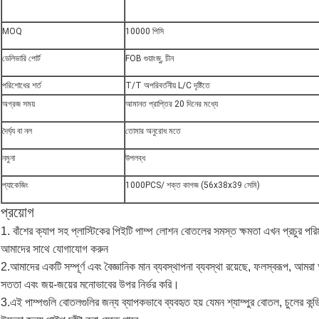
MOQ
10000 পিসি
ডেলিভারি পোর্ট
FOB গুয়াংজু, চীন
পরিশোধের শর্ত
T/T অপরিবর্তনীয় L/C দৃষ্টিতে
অগ্রজ সময়
আমানত প্রাপ্তির 20 দিনের মধ্যে
দৈর্ঘ্য বা নল
তোমার অনুরোধ মতে
নমুনা
উপলব্ধ
প্যাকেজিং
1000PCS/ শক্ত কাগজ (56x38x39 সেমি)
প্রয়োগ
1. বাঁশের ক্যাপ সহ প্লাস্টিকের পিইটি পাম্প লোশন বোতলের সমস্ত ক্ষমতা এখন প্রচুর পরিমা
আমাদের সাথে যোগাযোগ করুন
2.আমাদের একটি সম্পূর্ণ এবং বৈজ্ঞানিক মান ব্যবস্থাপনা ব্যবস্থা রয়েছে, ফলস্বরূপ, আমরা 
সততা এবং জয়-জয়ের মনোভাবের উপর নির্ভর করি।
3.
এই পাম্পগুলি বোতলগুলির জন্য ব্যাপকভাবে ব্যবহৃত হয় যেমন শ্যাম্পুর বোতল, চুলের