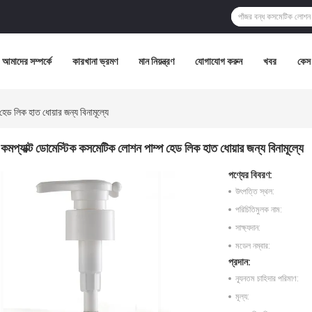
আমাদের সম্পর্কে
কারখানা ভ্রমণ
মান নিয়ন্ত্রণ
যোগাযোগ করুন
খবর
কেস
েড লিক হাত ধোয়ার জন্য বিনামূল্যে
কমপ্যাক্ট ডোমেস্টিক কসমেটিক লোশন পাম্প হেড লিক হাত ধোয়ার জন্য বিনামূল্যে
পণ্যের বিবরণ:
উৎপত্তি স্থল:
পরিচিতিমুলক নাম:
সাক্ষ্যদান:
মডেল নম্বার:
প্রদান:
ন্যূনতম চাহিদার পরিমাণ:
মূল্য: