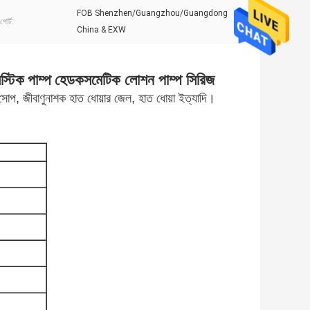
FOB Shenzhen/Guangzhou/Guangdong
পোর্ট:
China & EXW
স্টিক পাম্প হেড
কসমেটিক লোশন পাম্প সিরিজ
শ সোপ, জীবাণুনাশক হাত ধোয়ার জেল, হাত ধোয়া ইত্যাদি।