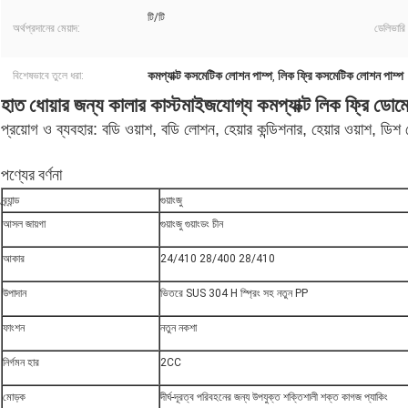
টি/টি
অর্থপ্রদানের মেয়াদ:
ডেলিভারি 
কমপ্যাক্ট কসমেটিক লোশন পাম্প
লিক ফ্রি কসমেটিক লোশন পাম্প
বিশেষভাবে তুলে ধরা:
,
হাত ধোয়ার জন্য কালার কাস্টমাইজযোগ্য কমপ্যাক্ট লিক ফ্রি ডোমে
প্রয়োগ ও ব্যবহার: বডি ওয়াশ, বডি লোশন, হেয়ার কন্ডিশনার, হেয়ার ওয়াশ, ডি
পণ্যের বর্ণনা
ব্র্যান্ড
গুয়াংজু
আসল জায়গা
গুয়াংজু গুয়াংডং চীন
আকার
24/410 28/400 28/410
উপাদান
ভিতরে SUS 304 H স্প্রিং সহ নতুন PP
ফাংশন
নতুন নকশা
নির্গমন হার
2CC
মোড়ক
দীর্ঘ-দূরত্ব পরিবহনের জন্য উপযুক্ত শক্তিশালী শক্ত কাগজ প্যাকিং