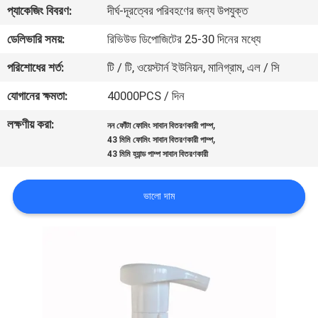
প্যাকেজিং বিবরণ:
দীর্ঘ-দূরত্বের পরিবহণের জন্য উপযুক্ত
নিয়ন্ত্রণ
ডেলিভারি সময়:
রিভিউড ডিপোজিটের 25-30 দিনের মধ্যে
যোগাযোগ
পরিশোধের শর্ত:
টি / টি, ওয়েস্টার্ন ইউনিয়ন, মানিগ্রাম, এল / সি
করুন
যোগানের ক্ষমতা:
40000PCS / দিন
লক্ষণীয় করা:
,
নন ফোঁটা ফোমিং সাবান বিতরণকারী পাম্প
খবর
,
43 মিমি ফোমিং সাবান বিতরণকারী পাম্প
43 মিমি হ্যান্ড পাম্প সাবান বিতরণকারী
কেস
ভালো দাম
সাইট
ম্যাপ
PRIVACY