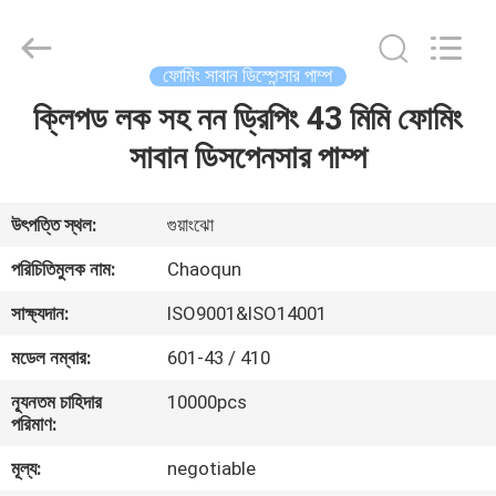
লোশন
পাম্প
supplier.
Copyright
©
ফোমিং সাবান ডিস্পেন্সার পাম্প
2021
-
2025
ক্লিপড লক সহ নন ড্রিপিং 43 মিমি ফোমিং
বাড়ি
Guangzhou
Chaoqun
Plastic
সাবান ডিসপেনসার পাম্প
Industry
Co.,
পণ্য
Ltd..
All
Rights
উৎপত্তি স্থল:
গুয়াংঝো
Reserved.
আমাদের
পরিচিতিমুলক নাম:
Chaoqun
সম্পর্কে
সাক্ষ্যদান:
ISO9001&ISO14001
মডেল নম্বার:
601-43 / 410
কারখানা
ন্যূনতম চাহিদার
10000pcs
ভ্রমণ
পরিমাণ:
মূল্য:
negotiable
মান