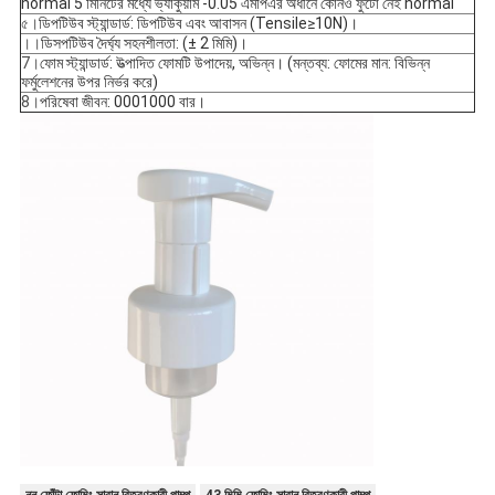
normal 5 মিনিটের মধ্যে ভ্যাকুয়াম -0.05 এমপিএর অধীনে কোনও ফুটো নেই normal
৫।
ডিপটিউব স্ট্যান্ডার্ড: ডিপটিউব এবং আবাসন (Tensile≥10N)।
।।
ডিসপটিউব দৈর্ঘ্য সহনশীলতা: (± 2 মিমি)।
7।
ফোম স্ট্যান্ডার্ড: উত্পাদিত ফোমটি উপাদেয়, অভিন্ন। (মন্তব্য: ফোমের মান: বিভিন্ন
ফর্মুলেশনের উপর নির্ভর করে)
8।
পরিষেবা জীবন: 0001000 বার।