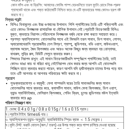
সবচেয়ে উপযুক্ত।
কোন ফাঁস এবং না ড্রিপিং: আমাদের ফোমিং পাম্প হেডগুলিতে তরল ফুটো রোধে লিক-প্রুফ
গ্যাসকেট থাকে এবং শক্ত কাঠামোটি নিশ্চিত করে যে এটি ব্যবহারের সময় কোনও ড্রপ নষ্ট
করবে না।
বিক্রয় পয়েন্ট:
বিপিএ বিনামূল্যে এবং উচ্চ গুণমানের উপাদান: পিপি প্লাস্টিকের তৈরি এটি শক্তিশালী এবং
এতে কোনও বিপজ্জনক রাসায়নিক বা যৌগিক উপাদান নেই।প্রতিটি বিতরণকারী বিপিএ
মুক্ত, ব্যবহারে নিরাপদ।পরিবেশকে বিপজ্জনক বর্জ্য থেকে রক্ষা করতে সহায়তা করে।
প্রশস্ত অ্যাপ্লিকেশন: বোতলগুলির সাথে এই মিলগুলি তরল সাবান, ডিশ সাবান, লোশন,
অ্যারোমাথেরাপি প্রয়োজনীয় তেল মিশ্রণ, শ্যাম্পু, কন্ডিশনার, বডি ওয়াশ, মাউথওয়াশ,
ম্যাসাজ অয়েল, জৈব ক্লিনজার এবং আরও অনেক কিছুর জন্য ব্যবহৃত হয়।রান্নাঘর,
বাথরুম, লন্ড্রি রুম, বিউটি সেলুনে ব্যবহার করুন।
শিশুদের নিরাপদ রাখুন: এই সাবান বিতরণকারীগুলি সম্পূর্ণরূপে প্লাস্টিকের তৈরি, তাই
কোনও ভাঙা কাচ বা মরিচা ধাতু নেই!নিরাপদ বোধ করার জন্য আপনি এই বোতলগুলি
পিচ্ছিল হাতে ব্যবহার করতে পারেন, কারণ আপনি যদি দুর্ঘটনাক্রমে তাদের উপর পড়ে যান
তবে এটি আপনার বা আপনার পরিবারের ক্ষতি করবে না।
প্রয়োগ
পুনঃব্যবহারযোগ্য ও বহুমুখী: ফেনা পাম্পগুলি ঘরের তৈরি সাবানগুলির জন্য সাবান
বোতলগুলির সাথে ব্যবহার করে, ক্যাসটিল সাবান, মাউস ফেনা ক্লিনজার, ডিশ ওয়াশ,
হ্যান্ড স্যানিটাইজার, ফেসিয়াল ক্লিনজার, শেভিং ক্রিম, চুলের কন্ডিশনার মউস ইত্যাদি
ব্যবহার করে ap
পরিমাণ নিয়ন্ত্রণ মান:
1. ডোজ: 0.4 ± 0.1g / 0.8 ± 0.15g / 1.6 ± 0.15 গ্রাম।
ঘ।
প্রাইম টাইম: times6 বার।
৩. অ্যাপ্লিকেশন হ্যান্ড-অনুভূতি: অ্যাকিউউটর স্প্রিং ব্যাক ＜ 1.5 সেকেন্ড।
ঘ।
ফুটা টেস্ট: ভরাট বোতল (জল / তরল) এর উপর শক্ত করে পাম্প চাপিয়ে দেওয়া হয়েছে