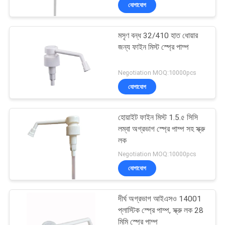
যোগাযোগ
নিয়ন্ত্রণ
মসৃণ বন্ধ 32/410 হাত ধোয়ার
যোগাযোগ
37
জন্য ফাইন মিস্ট স্প্রে পাম্প
করুন
কসমেটিক লোশন পাম্প
Negotiation MOQ:10000pcs
যোগাযোগ
খবর
হোয়াইট ফাইন মিস্ট 1.5.৫ সিসি
কেস
লম্বা অগ্রভাগ স্প্রে পাম্প সহ স্ক্রু
লক
33
Negotiation MOQ:10000pcs
হ্যান্ড স্যানিটাইজার ফোম
যোগাযোগ
পাম্প
দীর্ঘ অগ্রভাগ আইএসও 14001
প্লাস্টিক স্প্রে পাম্প, স্ক্রু লক 28
মিমি স্প্রে পাম্প