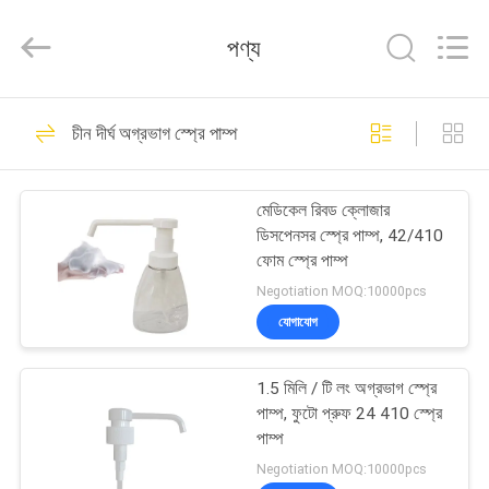
লোশন
পাম্প
সরবরাহকারী.
পণ্য
Copyright
©
2021
-
2022
বাড়ি
73
plasticlotionpump.com.
All
চীন দীর্ঘ অগ্রভাগ স্প্রে পাম্প
Rights
Reserved.
প্লাস্টিক লোশন পাম্প
পণ্য
মেডিকেল রিবড ক্লোজার
ডিসপেনসর স্প্রে পাম্প, 42/410
আমাদের
ফোম স্প্রে পাম্প
সম্পর্কে
Negotiation MOQ:10000pcs
যোগাযোগ
88
কারখানা
1.5 মিলি / টি লং অগ্রভাগ স্প্রে
ভ্রমণ
লোশন ডিপেনসার পাম্প
পাম্প, ফুটো প্রুফ 24 410 স্প্রে
পাম্প
মান
Negotiation MOQ:10000pcs