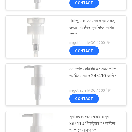
CONTACT
নিয়ন্ত্রণ
শ্যাম্পু এবং স্নানের জন্য স্বচ্ছ
যোগাযোগ
37
রঙের পোর্টেবল প্লাস্টিক লোশন
করুন
পাম্প
কসমেটিক লোশন পাম্প
negotiable MOQ:1000 পিসি
CONTACT
খবর
নন স্পিল হোয়াইট ইমালসন পাম্প
কেস
লং টিউব নজল 24/410 কাস্টম
41
negotiable MOQ:1000 পিসি
সাইট
হ্যান্ড স্যানিটাইজার ফোম
CONTACT
ম্যাপ
পাম্প
স্নানের বোতল ধোয়ার জন্য
PRIVACY
28/410 পিনস্ট্রাইপ প্লাস্টিক
পাম্প গোলাকার মুখ