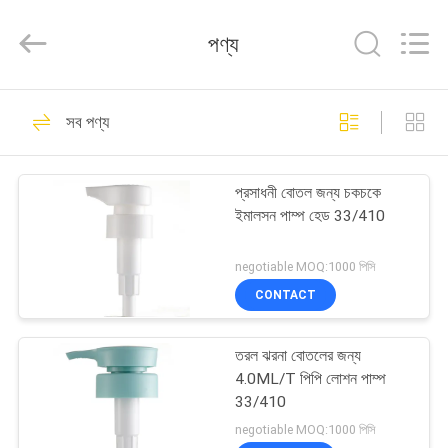
Chaoqun
Plastic
Industry
পণ্য
Co.,
Ltd..
All
Rights
বাড়ি
Reserved.
80
সব পণ্য
প্লাস্টিক লোশন পাম্প
পণ্য
প্রসাধনী বোতল জন্য চকচকে
ইমালসন পাম্প হেড 33/410
আমাদের
সম্পর্কে
negotiable MOQ:1000 পিসি
CONTACT
93
কারখানা
তরল ঝরনা বোতলের জন্য
ভ্রমণ
লোশন ডিপেনসার পাম্প
4.0ML/T পিপি লোশন পাম্প
33/410
মান
negotiable MOQ:1000 পিসি