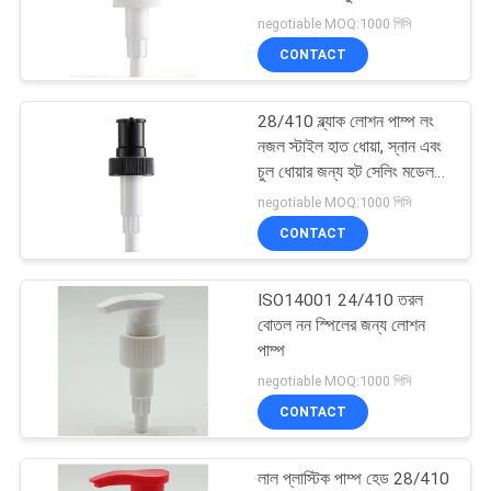
POLICY
negotiable MOQ:1000 পিসি
CONTACT
31
28/410 ব্ল্যাক লোশন পাম্প লং
তরল সাবান বিতরণকারী
নজল স্টাইল হাত ধোয়া, স্নান এবং
চুল ধোয়ার জন্য হট সেলিং মডেল
কাস্টমাইজ করা যেতে পারে
negotiable MOQ:1000 পিসি
CONTACT
ISO14001 24/410 তরল
13
বোতল নন স্পিলের জন্য লোশন
পাম্প
দীর্ঘ অগ্রভাগ স্প্রে পাম্প
negotiable MOQ:1000 পিসি
CONTACT
লাল প্লাস্টিক পাম্প হেড 28/410