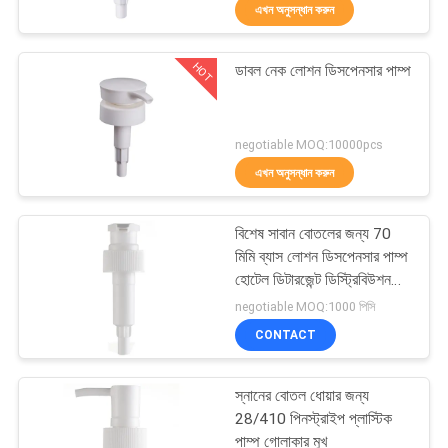
এখন অনুসন্ধান করুন
নিয়ন্ত্রণ
HOT
ডাবল নেক লোশন ডিসপেনসার পাম্প
যোগাযোগ
37
করুন
কসমেটিক লোশন পাম্প
negotiable MOQ:10000pcs
এখন অনুসন্ধান করুন
খবর
বিশেষ সাবান বোতলের জন্য 70
কেস
মিমি ব্যাস লোশন ডিসপেনসার পাম্প
হোটেল ডিটারজেন্ট ডিস্ট্রিবিউশন
41
পাম্প
negotiable MOQ:1000 পিসি
সাইট
হ্যান্ড স্যানিটাইজার ফোম
CONTACT
ম্যাপ
পাম্প
স্নানের বোতল ধোয়ার জন্য
PRIVACY
28/410 পিনস্ট্রাইপ প্লাস্টিক
পাম্প গোলাকার মুখ