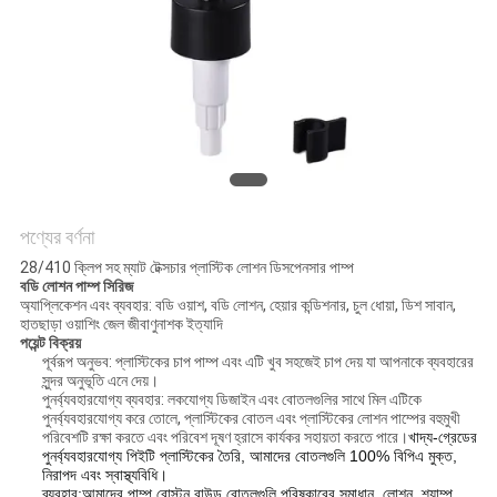
POLICY
পণ্যের বর্ণনা
28/410 ক্লিপ সহ ম্যাট টেক্সচার প্লাস্টিক লোশন ডিসপেনসার পাম্প
বডি লোশন পাম্প সিরিজ
অ্যাপ্লিকেশন এবং ব্যবহার: বডি ওয়াশ, বডি লোশন, হেয়ার কন্ডিশনার, চুল ধোয়া, ডিশ সাবান,
হাতছাড়া ওয়াশিং জেল জীবাণুনাশক ইত্যাদি
পয়েন্ট বিক্রয়
পূর্বরূপ অনুভব: প্লাস্টিকের চাপ পাম্প এবং এটি খুব সহজেই চাপ দেয় যা আপনাকে ব্যবহারের
সুন্দর অনুভূতি এনে দেয়।
পুনর্ব্যবহারযোগ্য ব্যবহার: লকযোগ্য ডিজাইন এবং বোতলগুলির সাথে মিল এটিকে
পুনর্ব্যবহারযোগ্য করে তোলে, প্লাস্টিকের বোতল এবং প্লাস্টিকের লোশন পাম্পের বহুমুখী
পরিবেশটি রক্ষা করতে এবং পরিবেশ দূষণ হ্রাসে কার্যকর সহায়তা করতে পারে।
খাদ্য-গ্রেডের
পুনর্ব্যবহারযোগ্য পিইটি প্লাস্টিকের তৈরি, আমাদের বোতলগুলি 100% বিপিএ মুক্ত,
নিরাপদ এবং স্বাস্থ্যবিধি।
ব্যবহার:
আমাদের পাম্প বোস্টন রাউন্ড বোতলগুলি পরিষ্কারের সমাধান, লোশন, শ্যাম্পু,