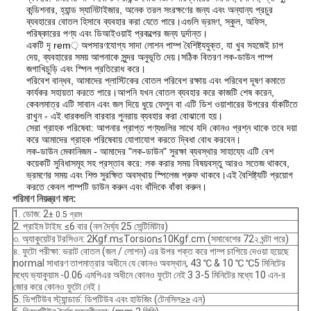
কন্ডিশনার, হ্যান্ড স্যানিটাইজার, অনেক তরল সংরক্ষণের জন্য এবং অন্যান্য প্রচুর
ব্যবহারের বোতল হিসাবে ব্যবহার করা যেতে পারে।এগুলি ভ্রমণ, স্কুল, অফিস,
পরিষ্কারের পণ্য এবং ডিআইওয়াই প্রকল্পের জন্য দুর্দান্ত।
একটি দৃ rem় অপসারণযোগ্য সাদা লোশন পাম্প বৈশিষ্ট্যযুক্ত, যা খুব সহজেই চাপ
দেয়, ব্যবহারের সময় আপনাকে সুন্দর অনুভূতি দেয়।সঠিক বিতরণ লক-ডাউন পাম্প
জগাখিচুড়ি এবং স্পিল প্রতিরোধ করে।
পরিবেশ বান্ধব, আমাদের প্লাস্টিকের বোতল পরিবেশ রক্ষায় এবং পরিবেশ দূষণ কমাতে
কার্যকর সহায়তা করতে পারে।আপনি যখন বোতল ব্যবহার করে কাজটি শেষ করেন,
কেবলমাত্র এটি সাবান এবং জল দিয়ে ধুয়ে ফেলুন বা এটি ডিশ ওয়াশারের উপরের র্যাকটিতে
রাখুন - এই ধারকগুলি বারবার পুনরায় ব্যবহার করা বোঝানো হয়।
সেরা গ্রাহক পরিষেবা: আপনার প্রাপ্ত পণ্যগুলির সাথে যদি কোনও প্রশ্ন থাকে তবে দয়া
করে আমাদের গ্রাহক পরিষেবায় যোগাযোগ করতে দ্বিধা বোধ করবেন।
লক-ডাউন মেকানিজম - আমাদের "লক-ডাউন" সুরক্ষা ব্যবস্থার সাহায্যে এটি বেশ
কয়েকটি সুবিধাসমূহ সহ প্রস্তাব করে: লক করার সময় বিষয়বস্তু আরও সতেজ থাকবে,
ভ্রমণের সময় এবং শিশু সুরক্ষিত অবস্থায় স্পিলেজ প্রুফ থাকবে।এই বৈশিষ্ট্যটি প্রয়োগ
করতে কেবল পাম্পটি ডাউন করুন এবং বাঁদিকে বাঁকা করুন।
পরিমাণ নিয়ন্ত্রণ মান:
1. ডোজ: 2
± 0.5 গ্রাম
2. প্রাইম টাইম: ≤6 বার (নল দৈর্ঘ্য 25 সেন্টিমিটার)
৩. অ্যাকুয়েটর টরসিওন: 2Kgf.m≤Torsion≤10Kgf.cm (সমাবেশের 72২ ঘন্টা পরে)
৪. ফুটো পরীক্ষা: ভরাট বোতল (জল / লোশন) এর উপর শক্ত করে পাম্প চাপিয়ে দেওয়া হয়েছে
normal সাধারণ তাপমাত্রার অধীনে যে কোনও অবস্থান, 43 ℃ & 10 ℃ ℃5 মিনিটের
মধ্যে ভ্যাকুয়াম -0.06 এমপিএর অধীনে কোনও ফুটো নেই 3 3-5 মিনিটের মধ্যে 10 এন-র
জোর করে কোনও ফুটো নেই।
5. ডিপটিউব স্ট্যান্ডার্ড: ডিপটিউব এবং হাউজিং (টেনসিল≥≥ এন)