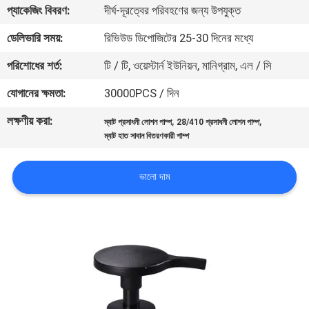
প্যাকেজিং বিবরণ:
দীর্ঘ-দূরত্বের পরিবহণের জন্য উপযুক্ত
নিয়ন্ত্রণ
ডেলিভারি সময়:
রিভিউড ডিপোজিটের 25-30 দিনের মধ্যে
যোগাযোগ
পরিশোধের শর্ত:
টি / টি, ওয়েস্টার্ন ইউনিয়ন, মানিগ্রাম, এল / সি
করুন
যোগানের ক্ষমতা:
30000PCS / দিন
লক্ষণীয় করা:
,
,
ম্যাট প্রসাধনী লোশন পাম্প
28/410 প্রসাধনী লোশন পাম্প
খবর
ম্যাট হাত সাবান বিতরণকারী পাম্প
কেস
ভালো দাম
সাইট
ম্যাপ
PRIVACY