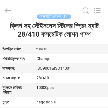
Chaoqun
Plastic
Industry
Co.,
Ltd..
কসমেটিক লোশন পাম্প
All
Rights
ক্লিপ সহ স্টেইনলেস স্টিলের স্প্রিং ম্যাট
বাড়ি
Reserved.
28/410 কসমেটিক লোশন পাম্প
পণ্য
উৎপত্তি স্থল:
গুয়াংঝো
আমাদের
পরিচিতিমুলক নাম:
Chaoqun
সম্পর্কে
সাক্ষ্যদান:
ISO9001&ISO14001
মডেল নম্বার:
28/410
কারখানা
ন্যূনতম চাহিদার
10000pcs
ভ্রমণ
পরিমাণ:
মূল্য:
negotiable
মান