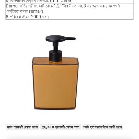
6. ডিসপটিউব দৈর্ঘ্য সহনশীলতা: (mm 2 মিমি)
Dama. ক্ষতির পরীক্ষা: মাটি থেকে 1.2 মিটার উচ্চতা সহ 3 বার ড্রপ করুন, অংশগুলি
একত্রিত থাকবে remain
8. পরিষেবা জীবন: 2000 বার।
ম্যাট প্রসাধনী লোশন পাম্প
28/410 প্রসাধনী লোশন পাম্প
ম্যাট হাত সাবান বিতরণকারী পাম্প