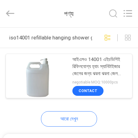
Chaoqun
Plastic
Industry
পণ্য
Co.,
Ltd..
All
Rights
বাড়ি
Reserved.
iso14001 refillable hanging shower gel bottle অনলাইন উত্পা
পণ্য
আইএসও 14001 এইচডিপিই
রিফিলযোগ্য হ্যাং স্যানিটাইজার
আমাদের
জেলের জন্য ঝরনা ঝরনা জেল
বোতল
সম্পর্কে
negotiable MOQ:10000pcs
CONTACT
কারখানা
ভ্রমণ
আরো দেখুন
মান