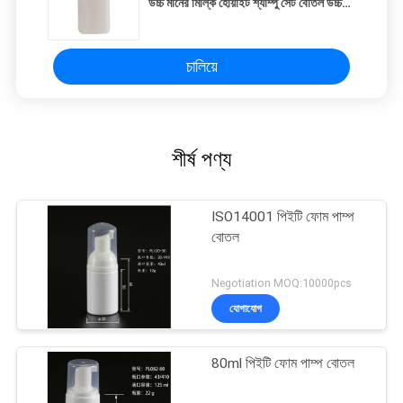
উচ্চ মানের মিল্কি হোয়াইট শ্যাম্পু সেট বোতল উচ্চ
মানের ফেস ওয়াশিং প্লাস্টিক
চালিয়ে
শীর্ষ পণ্য
ISO14001 পিইটি ফোম পাম্প
বোতল
Negotiation MOQ:10000pcs
যোগাযোগ
80ml পিইটি ফোম পাম্প বোতল