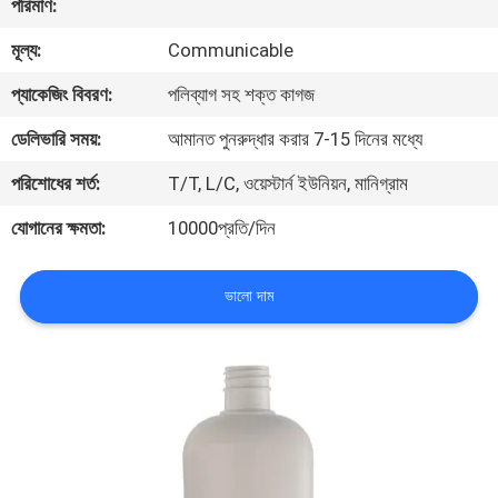
পরিমাণ:
নিয়ন্ত্রণ
মূল্য:
Communicable
যোগাযোগ
প্যাকেজিং বিবরণ:
পলিব্যাগ সহ শক্ত কাগজ
করুন
ডেলিভারি সময়:
আমানত পুনরুদ্ধার করার 7-15 দিনের মধ্যে
পরিশোধের শর্ত:
T/T, L/C, ওয়েস্টার্ন ইউনিয়ন, মানিগ্রাম
খবর
যোগানের ক্ষমতা:
10000প্রতি/দিন
কেস
ভালো দাম