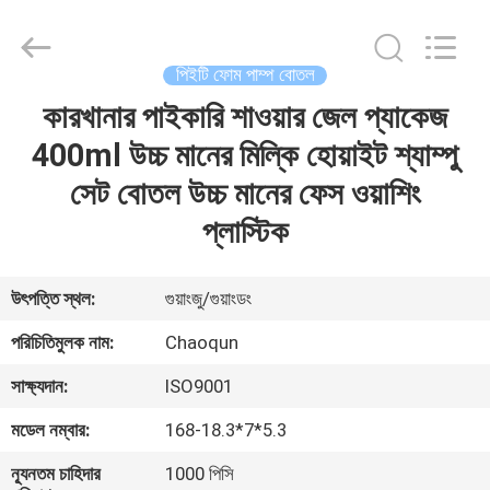
লোশন
পাম্প
সরবরাহকারী.
Copyright
©
পিইটি ফোম পাম্প বোতল
2021
-
2022
কারখানার পাইকারি শাওয়ার জেল প্যাকেজ
বাড়ি
plasticlotionpump.com.
All
Rights
400ml উচ্চ মানের মিল্কি হোয়াইট শ্যাম্পু
Reserved.
পণ্য
সেট বোতল উচ্চ মানের ফেস ওয়াশিং
প্লাস্টিক
আমাদের
সম্পর্কে
উৎপত্তি স্থল:
গুয়াংজু/গুয়াংডং
পরিচিতিমুলক নাম:
Chaoqun
কারখানা
সাক্ষ্যদান:
ISO9001
ভ্রমণ
মডেল নম্বার:
168-18.3*7*5.3
মান
ন্যূনতম চাহিদার
1000 পিসি