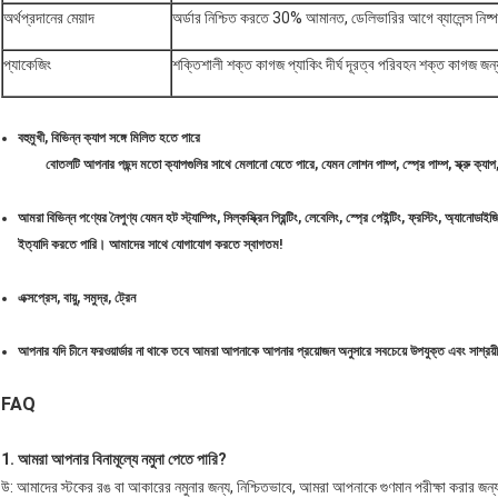
অর্থপ্রদানের মেয়াদ
অর্ডার নিশ্চিত করতে 30% আমানত, ডেলিভারির আগে ব্যালেন্স নিষ্
প্যাকেজিং
শক্তিশালী শক্ত কাগজ প্যাকিং দীর্ঘ দূরত্ব পরিবহন শক্ত কাগজ জন
বহুমুখী, বিভিন্ন ক্যাপ সঙ্গে মিলিত হতে পারে
বোতলটি আপনার পছন্দ মতো ক্যাপগুলির সাথে মেলানো যেতে পারে, যেমন লোশন পাম্প, স্প্রে পাম্প, স্ক্রু ক্যাপ, ট
আমরা বিভিন্ন পণ্যের নৈপুণ্য যেমন হট স্ট্যাম্পিং, সিল্কস্ক্রিন প্রিন্টিং, লেবেলিং, স্প্রে পেইন্টিং, ফ্রস্টিং, অ্যানোডাই
ইত্যাদি করতে পারি। আমাদের সাথে যোগাযোগ করতে স্বাগতম!
এক্সপ্রেস, বায়ু, সমুদ্র, ট্রেন
আপনার যদি চীনে ফরওয়ার্ডার না থাকে তবে আমরা আপনাকে আপনার প্রয়োজন অনুসারে সবচেয়ে উপযুক্ত এবং সাশ্রয়ী 
FAQ
1. আমরা আপনার বিনামূল্যে নমুনা পেতে পারি?
উ: আমাদের স্টকের রঙ বা আকারের নমুনার জন্য, নিশ্চিতভাবে, আমরা আপনাকে গুণমান পরীক্ষা করার জন