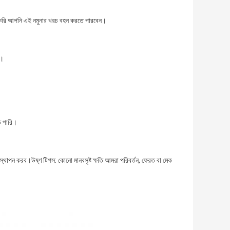
া করি আপনি এই নমুনার খরচ বহন করতে পারবেন।
ব।
তে পারি।
রতিস্থাপন করব।উষ্ণ টিপস: কোনো মানবসৃষ্ট ক্ষতি আমরা পরিবর্তন, ফেরত বা মেক