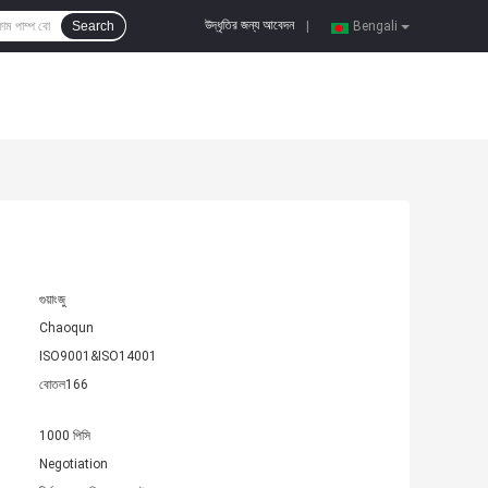
উদ্ধৃতির জন্য আবেদন
Search
|
Bengali
গুয়াংজু
Chaoqun
ISO9001&ISO14001
বোতল166
1000 পিসি
Negotiation