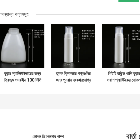
অন্যান্য পণ্যসমূহ
হ্যান্ড স্যানিটাইজারের জন্য
ত্বক ক্লিনজার পণ্যগুলির
পিইটি রাউন্ড খালি হ্যান্
ত্রিভুজ ওদরহীন 100 মিলি
জন্য পুনরায় ব্যবহারযোগ্য
ওয়াশ প্লাস্টিকের বোত
পোষা ফোম পাম্প বোতল
280 মিলি পোষা ফোম পাম্প
200 এমএল ফোমিং হ্যান
বোতল
সাবান বোতল
বার্তা
লোশন ডিপেনসার পাম্প