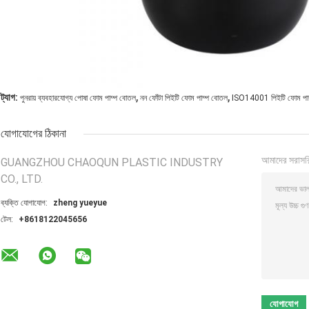
,
,
ট্যাগ:
পুনরায় ব্যবহারযোগ্য পোষা ফোম পাম্প বোতল
নন ফোঁটা পিইটি ফোম পাম্প বোতল
ISO14001 পিইটি ফোম পা
যোগাযোগের ঠিকানা
আমাদের সরাসর
GUANGZHOU CHAOQUN PLASTIC INDUSTRY
CO., LTD.
ব্যক্তি যোগাযোগ:
zheng yueyue
টেল:
+8618122045656