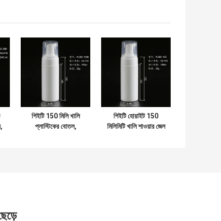
ড
পিইটি 150 মিলি খালি
পিইটি হোয়াইট 150
ল,
প্লাস্টিকের বোতল,
মিলিমিটি খালি শাওয়ার জেল
্ড
পুনঃব্যবহারযোগ্য খালি
বোতল ফেনা সংক্ষেপক সহ
প্লাস্টিকের সাবান
বিতরণকারী বোতল
 ছেড়ে