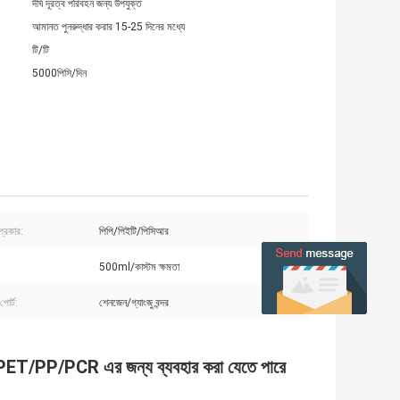
দীর্ঘ দূরত্ব পরিবহন জন্য উপযুক্ত
আমানত পুনরুদ্ধার করার 15-25 দিনের মধ্যে
টি/টি
5000পিসি/দিন
 প্রকার:
পিপি/পিইটি/পিসিআর
500ml/কাস্টম ক্ষমতা
পোর্ট:
শেনজেন/গ্যাংজু বন্দর
ান PET/PP/PCR এর জন্য ব্যবহার করা যেতে পারে