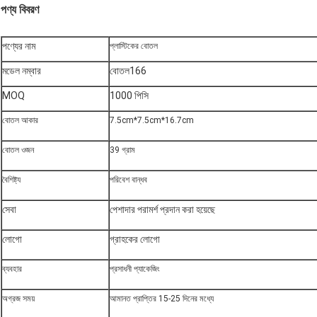
পণ্য বিবরণ
পণ্যের নাম
প্লাস্টিকের বোতল
মডেল নম্বার
বোতল166
MOQ
1000 পিসি
বোতল আকার
7.5cm*7.5cm*16.7cm
বোতল ওজন
39 গ্রাম
বৈশিষ্ট্য
পরিবেশ বান্ধব
সেবা
পেশাদার পরামর্শ প্রদান করা হয়েছে
লোগো
গ্রাহকের লোগো
ব্যবহার
প্রসাধনী প্যাকেজিং
অগ্রজ সময়
আমানত প্রাপ্তির 15-25 দিনের মধ্যে