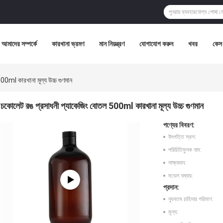
আমাদের সম্পর্কে
কারখানা ভ্রমণ
মান নিয়ন্ত্রণ
যোগাযোগ করুন
খবর
কেস
0ml কারখানা মূল্য উচ্চ গুণমান
চকোলেট রঙ প্রসাধনী প্যাকেজিং বোতল 500ml কারখানা মূল্য উচ্চ গুণমান
পণ্যের বিবরণ:
উৎপত্তি স্থল:
পরিচিতিমুলক নাম:
সাক্ষ্যদান:
মডেল নম্বার:
প্রদান:
ন্যূনতম চাহিদার পরিমাণ:
মূল্য: