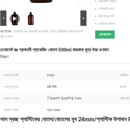
প্যাকেজিং বিবরণ:
ডেলিভারি সময়:
পরিশোধের শর্ত:
যোগানের ক্ষমতা:
বড় ইমেজ :
চকোলেট রঙ প্রসাধনী প্যাকেজিং বোতল 500ml কারখানা মূল্য
যোগাযোগ
উচ্চ গুণমান
চকোলেট রঙ প্রসাধনী প্যাকেজিং বোতল 500ml কারখানা মূল্য উচ্চ গুণমান
বিবরণ
অন্য নামকারী:
চাওকুন
প্লাস্টিক
বোতলের মুখ:
28 মিমি
ক্ষমতা:
বোতল আকার:
7.5cm*7.5cm*16.7cm
ডেলিভারি 
কাস্টম অর্ডার:
গ্রহণ করুন
লাল স্বচ্ছ প্লাস্টিকের বোতল/বোতলের মুখ 24mm/প্লাস্টিক উপাদ