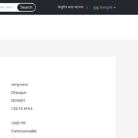
উদ্ধৃতির জন্য আবেদন
Search
|
Bengali
গুয়াংজু/গুয়াংডং
Chaoqun
ISO9001
120-15.6*4.6
1000 পিসি
Communicable