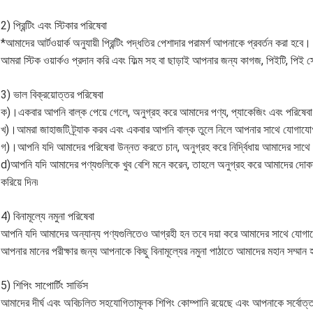
2) প্রিন্টিং এবং স্টিকার পরিষেবা
*আমাদের আর্টওয়ার্ক অনুযায়ী প্রিন্টিং পদ্ধতির পেশাদার পরামর্শ আপনাকে প্রবর্তন করা হবে।
আমরা স্টিক ওয়ার্কও প্রদান করি এবং ফিল্ম সহ বা ছাড়াই আপনার জন্য কাগজ, পিইটি, পিই স
3) ভাল বিক্রয়োত্তর পরিষেবা
ক)।একবার আপনি বাল্ক পেয়ে গেলে, অনুগ্রহ করে আমাদের পণ্য, প্যাকেজিং এবং পরিষেবা
খ)।আমরা জাহাজটি ট্র্যাক করব এবং একবার আপনি বাল্ক তুলে নিলে আপনার সাথে যোগায
গ)।আপনি যদি আমাদের পরিষেবা উন্নত করতে চান, অনুগ্রহ করে নির্দ্বিধায় আমাদের সা
d)আপনি যদি আমাদের পণ্যগুলিকে খুব বেশি মনে করেন, তাহলে অনুগ্রহ করে আমাদের দোকান
করিয়ে দিন৷
4) বিনামূল্যে নমুনা পরিষেবা
আপনি যদি আমাদের অন্যান্য পণ্যগুলিতেও আগ্রহী হন তবে দয়া করে আমাদের সাথে যোগ
আপনার মানের পরীক্ষার জন্য আপনাকে কিছু বিনামূল্যের নমুনা পাঠাতে আমাদের মহান সম্মান
5) শিপিং সাপোর্টিং সার্ভিস
আমাদের দীর্ঘ এবং অবিচলিত সহযোগিতামূলক শিপিং কোম্পানি রয়েছে এবং আপনাকে সর্বোত্ত