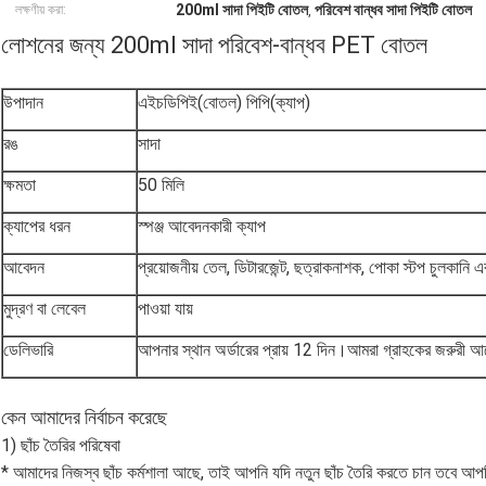
200ml সাদা পিইটি বোতল
পরিবেশ বান্ধব সাদা পিইটি বোতল
লক্ষণীয় করা:
,
লোশনের জন্য 200ml সাদা পরিবেশ-বান্ধব PET বোতল
উপাদান
এইচডিপিই(বোতল) পিপি(ক্যাপ)
রঙ
সাদা
ক্ষমতা
50 মিলি
ক্যাপের ধরন
স্পঞ্জ আবেদনকারী ক্যাপ
আবেদন
প্রয়োজনীয় তেল, ডিটারজেন্ট, ছত্রাকনাশক, পোকা স্টপ চুলকানি এ
মুদ্রণ বা লেবেল
পাওয়া যায়
ডেলিভারি
আপনার স্থান অর্ডারের প্রায় 12 দিন।আমরা গ্রাহকের জরুরী আ
কেন আমাদের নির্বাচন করেছে
1) ছাঁচ তৈরির পরিষেবা
* আমাদের নিজস্ব ছাঁচ কর্মশালা আছে, তাই আপনি যদি নতুন ছাঁচ তৈরি করতে চান তবে আপ