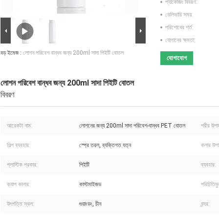
প্যাকেজিং বিবরণ:
ডেলিভারি সময়:
পরিশোধের শর্ত:
যোগানের ক্ষমতা:
বড় ইমেজ :
লোশন পরিবেশ বান্ধব জন্য 200ml সাদা পিইটি বোতল
যোগাযোগ
লোশন পরিবেশ বান্ধব জন্য 200ml সাদা পিইটি বোতল
বিবরণ
আরেকটা নাম:
লোশনের জন্য 200ml সাদা পরিবেশ-বান্ধব PET বোতল
শরীর উপা
শিল্প ব্যবহার:
স্প্রে তরল, ব্যক্তিগত যত্ন
কলার উপা
প্লাস্টিক প্রকার:
পিইটি
ব্যবহার:
ক্যাপ কালার:
কাস্টমাইজড
পরিচিতিম
উৎপত্তি স্থল:
গুয়াংডং, চীন
বন্দর: