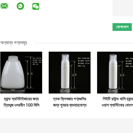
অন্যান্য পণ্যসমূহ
হ্যান্ড স্যানিটাইজারের জন্য
ত্বক ক্লিনজার পণ্যগুলির
পিইটি রাউন্ড খালি হ্যান্
ত্রিভুজ ওদরহীন 100 মিলি
জন্য পুনরায় ব্যবহারযোগ্য
ওয়াশ প্লাস্টিকের বোত
পোষা ফোম পাম্প বোতল
280 মিলি পোষা ফোম পাম্প
200 এমএল ফোমিং হ্যান
বোতল
সাবান বোতল