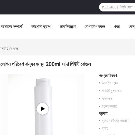
আমাদের সম্পর্কে
কারখানা ভ্রমণ
মান নিয়ন্ত্রণ
যোগাযোগ করুন
খবর
কেস
া পিইটি বোতল
লোশন পরিবেশ বান্ধব জন্য 200ml সাদা পিইটি বোতল
পণ্যের বিবরণ:
উৎপত্তি স্থল:
পরিচিতিমুলক নাম:
সাক্ষ্যদান:
মডেল নম্বার:
প্রদান:
ন্যূনতম চাহিদার পরিমাণ:
মূল্য: