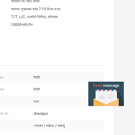
পলিব্যাগ সহ শক্ত কাগজ
আমানত পুনরুদ্ধার করার 7-15 দিনের মধ্যে
T/T, L/C, ওয়েস্টার্ন ইউনিয়ন, মানিগ্রাম
10000প্রতি/দিন
দান:
পিইটি
দান:
পিইটি
তরল
ুলক নাম:
chaoqun
শেনজেন / গুয়াংডং / গুয়াংজু