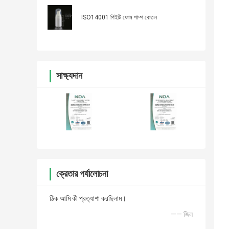
ISO14001 পিইটি ফোম পাম্প বোতল
সাক্ষ্যদান
ক্রেতার পর্যালোচনা
ঠিক আমি কী প্রত্যাশা করছিলাম।
—— জিল