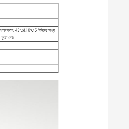
ে কোন অবস্থান, 43℃&10℃.5 মিনিটের মধ্যে
 ফুটো নেই৷