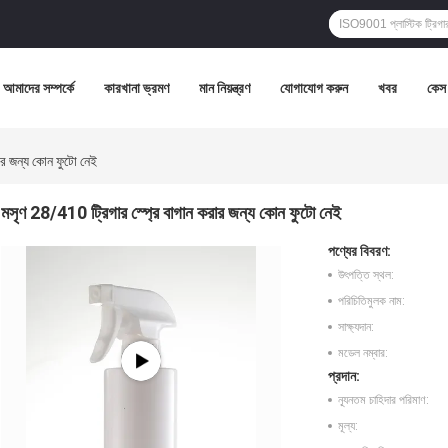
আমাদের সম্পর্কে
কারখানা ভ্রমণ
মান নিয়ন্ত্রণ
যোগাযোগ করুন
খবর
কেস
ার জন্য কোন ফুটো নেই
মসৃণ 28/410 ট্রিগার স্প্রে বাগান করার জন্য কোন ফুটো নেই
পণ্যের বিবরণ:
উৎপত্তি স্থল:
পরিচিতিমুলক নাম:
সাক্ষ্যদান:
মডেল নম্বার:
প্রদান:
ন্যূনতম চাহিদার পরিমাণ:
মূল্য: