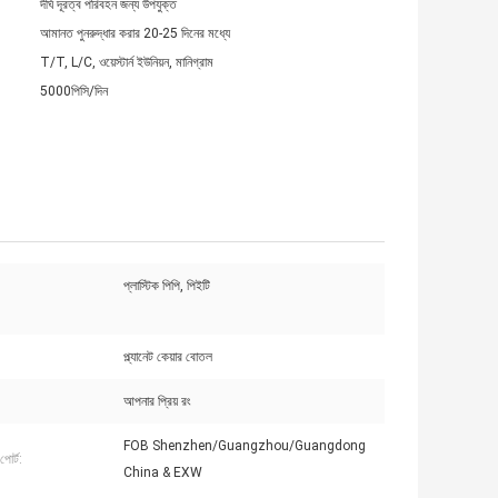
দীর্ঘ দূরত্ব পরিবহন জন্য উপযুক্ত
আমানত পুনরুদ্ধার করার 20-25 দিনের মধ্যে
T/T, L/C, ওয়েস্টার্ন ইউনিয়ন, মানিগ্রাম
5000পিসি/দিন
প্লাস্টিক পিপি, পিইটি
প্ল্যানেট কেয়ার বোতল
আপনার প্রিয় রং
FOB Shenzhen/Guangzhou/Guangdong
পোর্ট:
China & EXW