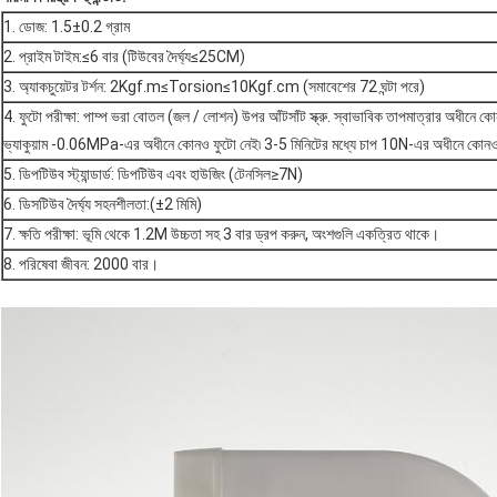
1. ডোজ: 1.5±0.2 গ্রাম
2. প্রাইম টাইম:≤6 বার (টিউবের দৈর্ঘ্য≤25CM)
3. অ্যাকচুয়েটর টর্শন: 2Kgf.m≤Torsion≤10Kgf.cm (সমাবেশের 72 ঘন্টা পরে)
4. ফুটো পরীক্ষা: পাম্প ভরা বোতল (জল / লোশন) উপর আঁটসাঁট স্ক্রু. স্বাভাবিক তাপমাত্রার অধীন
ভ্যাকুয়াম -0.06MPa-এর অধীনে কোনও ফুটো নেই৷ 3-5 মিনিটের মধ্যে চাপ 10N-এর অধীনে কোনও
5. ডিপটিউব স্ট্যান্ডার্ড: ডিপটিউব এবং হাউজিং (টেনসিল≥7N)
6. ডিসটিউব দৈর্ঘ্য সহনশীলতা:(±2 মিমি)
7. ক্ষতি পরীক্ষা: ভূমি থেকে 1.2M উচ্চতা সহ 3 বার ড্রপ করুন, অংশগুলি একত্রিত থাকে।
8. পরিষেবা জীবন: 2000 বার।