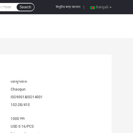
উদ্ধৃতির জন্য আবেদন
Search
|
Bengali
গুয়াংজু/গুয়াংডং
Chaoqun
ISO9001&ISO14001
102-28/410
1000 পিসি
USD 0.16/PCS