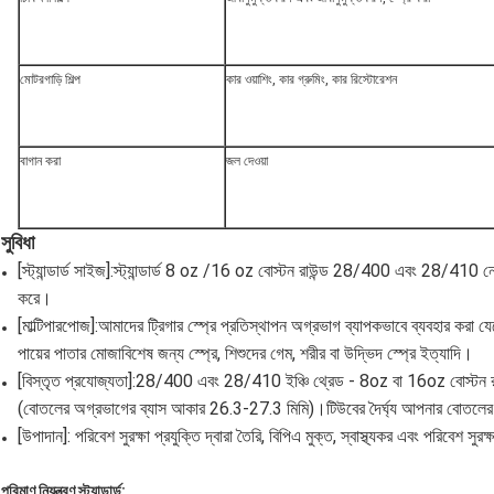
মোটরগাড়ি শিল্প
কার ওয়াশিং, কার গ্রুমিং, কার রিস্টোরেশন
বাগান করা
জল দেওয়া
সুবিধা
[স্ট্যান্ডার্ড সাইজ]:স্ট্যান্ডার্ড 8 oz /16 oz বোস্টন রাউন্ড 28/400 এবং 28/410 
করে।
[মাল্টিপারপোজ]:আমাদের ট্রিগার স্প্রে প্রতিস্থাপন অগ্রভাগ ব্যাপকভাবে ব্যবহার করা 
পায়ের পাতার মোজাবিশেষ জন্য স্প্রে, শিশুদের গেম, শরীর বা উদ্ভিদ স্প্রে ইত্যাদি।
[বিস্তৃত প্রযোজ্যতা]:28/400 এবং 28/410 ইঞ্চি থ্রেড - 8oz বা 16oz বোস্টন রা
(বোতলের অগ্রভাগের ব্যাস আকার 26.3-27.3 মিমি)।টিউবের দৈর্ঘ্য আপনার বোতলের দৈ
[উপাদান]: পরিবেশ সুরক্ষা প্রযুক্তি দ্বারা তৈরি, বিপিএ মুক্ত, স্বাস্থ্যকর এবং পরিবেশ সুর
পরিমাণ নিয়ন্ত্রণ স্ট্যান্ডার্ড: