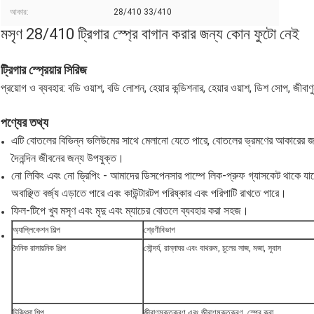
আকার:
28/410 33/410
মসৃণ 28/410 ট্রিগার স্প্রে বাগান করার জন্য কোন ফুটো নেই
ট্রিগার স্প্রেয়ার সিরিজ
প্রয়োগ ও ব্যবহার: বডি ওয়াশ, বডি লোশন, হেয়ার কন্ডিশনার, হেয়ার ওয়াশ, ডিশ সোপ, জীব
পণ্যের তথ্য
এটি বোতলের বিভিন্ন ভলিউমের সাথে মেলানো যেতে পারে, বোতলের ভ্রমণের আকারের জন্
দৈনন্দিন জীবনের জন্য উপযুক্ত।
নো লিকিং এবং নো ড্রিপিং - আমাদের ডিসপেনসার পাম্পে লিক-প্রুফ গ্যাসকেট থাকে যাতে
অবাঞ্ছিত বর্জ্য এড়াতে পারে এবং কাউন্টারটপ পরিষ্কার এবং পরিপাটি রাখতে পারে।
ফিল-টিপে খুব মসৃণ এবং মৃদু এবং ম্যাচের বোতলে ব্যবহার করা সহজ।
অ্যাপ্লিকেশন শিল্প
শ্রেণীবিভাগ
দৈনিক রাসায়নিক শিল্প
সৌন্দর্য, রান্নাঘর এবং বাথরুম, চুলের সাজ, মজা, সুবাস
চিকিৎসা শিল্প
জীবাণুমুক্তকরণ এবং জীবাণুমুক্তকরণ, স্প্রে করা