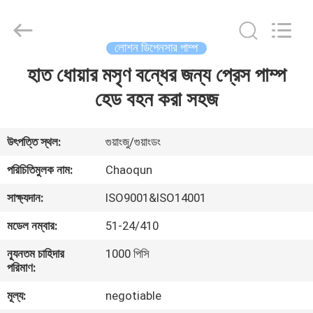
Chaoqun
Plastic
Industry
Co.,
Ltd..
লোশন ডিপেনসার পাম্প
All
Rights
হাত ধোয়ার মসৃণ বন্ধের জন্য প্রেস পাম্প
বাড়ি
Reserved.
হেড বহন করা সহজ
পণ্য
উৎপত্তি স্থল:
গুয়াংজু/গুয়াংডং
আমাদের
পরিচিতিমুলক নাম:
Chaoqun
সম্পর্কে
সাক্ষ্যদান:
ISO9001&ISO14001
মডেল নম্বার:
51-24/410
কারখানা
ন্যূনতম চাহিদার
1000 পিসি
ভ্রমণ
পরিমাণ:
মূল্য:
negotiable
মান