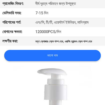
প্যাকেজিং বিবরণ:
দীর্ঘ দূরত্ব পরিবহন জন্য উপযুক্ত
নিয়ন্ত্রণ
ডেলিভারি সময়:
7-15 দিন
যোগাযোগ
পরিশোধের শর্ত:
এল/সি, টি/টি, ওয়েস্টার্ন ইউনিয়ন, মানিগ্রাম
করুন
যোগানের ক্ষমতা:
120000PCS/দিন
লক্ষণীয় করা:
,
মসৃণ ক্লোজার প্রেস পাম্প হেড
ওয়াশিং হ্যান্ডস প্রেস পাম্প হেড
খবর
ভালো দাম
কেস
সাইট
ম্যাপ
PRIVACY