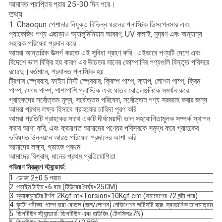
আমানত প্রাপ্তির প্রায় 25-30 দিন পরে।
তথ্য
1. Chaoqun পেশাদার নিযুক্ত বিভিন্ন ধরনের প্লাস্টিক ডিসপেনসার এবং
প্যাকেজিং পণ্য এছাড়াও অ্যালুমিনিয়াম আবরণ, UV কলাই, মুদ্রণ এবং অন্যান্য
সহায়ক পরিষেবা প্রদান করে।
আমরা আন্তরিক উত্সর্গ করতে এই সুবিধা গ্রহণ করি।এইভাবে পণ্যটি দেশে এবং
বিদেশে ভাল বিক্রি হয় কারণ এর উচ্চতর মানের কোম্পানির পণ্যগুলি বিস্তৃত পরিসরে
রয়েছে।বর্তমানে, প্রধানত প্লাস্টিক হয়
ট্রিগার স্প্রেয়ার, ফাইন মিস্ট স্প্রেয়ার, ক্রিম্প পাম্প, ক্যাপ, লোশন পাম্প, ক্রিম
পাম্প, ফোম পাম্প, পাশাপাশি প্লাস্টিক এবং ধাতব বোতলগুলিকে সমর্থন করে
গ্রাহকদের সর্বোত্তম মূল্য, সর্বোত্তম পরিষেবা, সর্বোত্তম পণ্য সরবরাহ করার জন্য
আমরা প্রথম লক্ষ্য হিসাবে গ্রাহকের চাহিদা পূরণ করি
আমরা প্রতিটি গ্রাহকের সাথে একটি দীর্ঘমেয়াদী ভাল সহযোগিতামূলক সম্পর্ক স্থাপন
করার আশা করি, এবং ক্রমাগত আমাদের পণ্যের পরিসরকে সমৃদ্ধ করে গ্রাহকের
ভবিষ্যত উন্নয়নে আরও পরিষেবা প্রদানের আশা করি
আমাদের লক্ষ্য, গ্রাহক প্রথম
আমাদের বিশ্বাস, মানের প্রথম প্রতিযোগিতা
পরিমাণ নিয়ন্ত্রণ স্ট্যান্ডার্ড:
1. ডোজ: 2±0.5 গ্রাম
2. প্রাইম টাইম:≤6 বার (টিউবের দৈর্ঘ্য≤25CM)
3. অ্যাকচুয়েটর টর্শন: 2Kgf.m≤Torsion≤10Kgf.cm (সমাবেশের 72 ঘন্টা পরে)
4. ফুটো পরীক্ষা: পাম্প ভরা বোতল (জল/লোশন) নেভিগেশন আঁটসাঁট স্ক্রু. স্বাভাবিক তাপমাত
5. ডিপটিউব স্ট্যান্ডার্ড: ডিপটিউব এবং হাউজিং (টেনসিল≥7N)