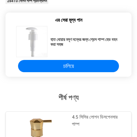
28410 লোশন পাম্প প্রতিস্থাপন
এর সেরা মূল্য পান
হাত ধোয়ার মসৃণ বন্ধের জন্য প্রেস পাম্প হেড বহন
করা সহজ
চালিয়ে
শীর্ষ পণ্য
4.5 সিসির লোশন ডিসপেনসার
পাম্প