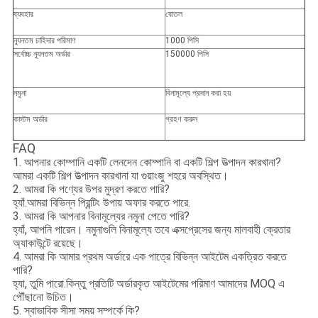
ব্যবহার
বোতল
ন্যূনতম চাহিদার পরিমাণ
1000 পিসি
সর্বোচ্চ ন্যূনতম অর্ডার
150000 পিসি
নমুনা
বিনামূল্যে প্রদান করা হয়
কাস্টম অর্ডার
গ্রহণ করুন
FAQ
1. আপনার কোম্পানি একটি লেনদেন কোম্পানি বা একটি শিল্প উত্পাদন কারখানা?
আমরা একটি শিল্প উত্পাদন কারখানা যা গুয়াংজু শহরে অবস্থিত।
2. আমরা কি পণ্যের উপর মুদ্রণ করতে পারি?
হ্যাঁ.আমরা বিভিন্ন প্রিন্টিং উপায় অফার করতে পারে.
3. আমরা কি আপনার বিনামূল্যের নমুনা পেতে পারি?
হ্যাঁ, আপনি পারেন। নমুনাগুলি বিনামূল্যে তবে এক্সপ্রেসের জন্য মালবাহী ক্রেতার
অ্যাকাউন্টে রয়েছে।
4. আমরা কি আমার প্রথম অর্ডারে এক পাত্রে বিভিন্ন আইটেম একত্রিত করতে
পারি?
হ্যা, তুমি পারো.কিন্তু প্রতিটি অর্ডারকৃত আইটেমের পরিমাণ আমাদের MOQ এ
পৌঁছানো উচিত।
5. স্বাভাবিক সীসা সময় সম্পর্কে কি?