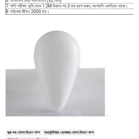
6. ডিসটিউব দৈর্ঘ্য সহনশীলতা:(±2 মিমি)
7. ক্ষতি পরীক্ষা: ভূমি থেকে 1.2M উচ্চতা সহ 3 বার ড্রপ করুন, অংশগুলি একত্রিত থাকে।
8. পরিষেবা জীবন: 2000 বার।
স্ক্রু লক লোশন বিতরণ পাম্প
অ্যালুমিনিয়াম ক্লোজার লোশন বিতরণ পাম্প