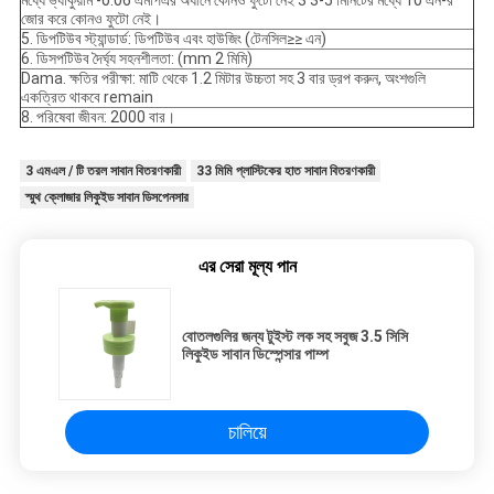
মধ্যে ভ্যাকুয়াম -0.06 এমপিএর অধীনে কোনও ফুটো নেই 3 3-5 মিনিটের মধ্যে 10 এন-র
জোর করে কোনও ফুটো নেই।
5. ডিপটিউব স্ট্যান্ডার্ড: ডিপটিউব এবং হাউজিং (টেনসিল≥≥ এন)
6. ডিসপটিউব দৈর্ঘ্য সহনশীলতা: (mm 2 মিমি)
Dama. ক্ষতির পরীক্ষা: মাটি থেকে 1.2 মিটার উচ্চতা সহ 3 বার ড্রপ করুন, অংশগুলি
একত্রিত থাকবে remain
8. পরিষেবা জীবন: 2000 বার।
3 এমএল / টি তরল সাবান বিতরণকারী
33 মিমি প্লাস্টিকের হাত সাবান বিতরণকারী
স্মুথ ক্লোজার লিকুইড সাবান ডিসপেনসার
এর সেরা মূল্য পান
বোতলগুলির জন্য টুইস্ট লক সহ সবুজ 3.5 সিসি
লিকুইড সাবান ডিস্পেন্সার পাম্প
চালিয়ে