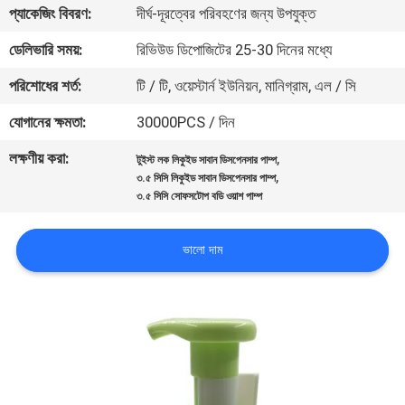
প্যাকেজিং বিবরণ:
দীর্ঘ-দূরত্বের পরিবহণের জন্য উপযুক্ত
নিয়ন্ত্রণ
ডেলিভারি সময়:
রিভিউড ডিপোজিটের 25-30 দিনের মধ্যে
যোগাযোগ
পরিশোধের শর্ত:
টি / টি, ওয়েস্টার্ন ইউনিয়ন, মানিগ্রাম, এল / সি
করুন
যোগানের ক্ষমতা:
30000PCS / দিন
লক্ষণীয় করা:
,
টুইস্ট লক লিকুইড সাবান ডিসপেনসার পাম্প
খবর
,
৩.৫ সিসি লিকুইড সাবান ডিসপেনসার পাম্প
৩.৫ সিসি সোফসটোপ বডি ওয়াশ পাম্প
কেস
ভালো দাম
সাইট
ম্যাপ
PRIVACY