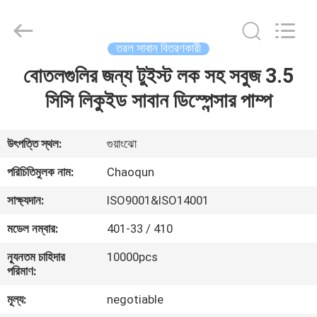
Chaoqun
Plastic
Industry
Co.,
Ltd..
তরল সাবান বিতরণকারী
All
Rights
বোতলগুলির জন্য টুইস্ট লক সহ সবুজ 3.5
বাড়ি
Reserved.
সিসি লিকুইড সাবান ডিস্পেন্সার পাম্প
পণ্য
উৎপত্তি স্থল:
গুয়াংঝো
আমাদের
পরিচিতিমুলক নাম:
Chaoqun
সম্পর্কে
সাক্ষ্যদান:
ISO9001&ISO14001
মডেল নম্বার:
401-33 / 410
কারখানা
ন্যূনতম চাহিদার
10000pcs
ভ্রমণ
পরিমাণ:
মূল্য:
negotiable
মান