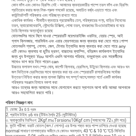
কোন ফাঁস এবং কোনও ড্রিপিং নেই - আমাদের ব্যবহারকারীর পাম্পে তরল ফাঁস এবং ড্রিপিং
প্রতিরোধ করার জন্য লিক-প্রুফ গসকেট রয়েছে, অযাচিত বর্জ্য এড়াতে পারে এবং
কাউন্টারটপটি পরিষ্কার এবং পরিচ্ছন্ন রাখতে পারে
একাধিক কার্যকর - সীমাহীন ব্যবহারে প্রয়োজনীয় তেল, পরিষ্কারের পণ্য, বাড়ির লিনেনের
তরল, অ্যারোমাথেরাপি, সৌন্দর্যের চিকিত্সা, পোষা তরল, বাথরুমের ডিওডোরাইজার বা ঘরে
তৈরি ক্লিনার অন্তর্ভুক্ত রয়েছে
বোতলগুলির সাথে মিলে যাওয়া স্প্রেয়ারটি ময়েশ্চারাইজিং ওয়াটার, হেয়ার স্প্রে, আই
গ্লাস ক্লিনজার, পারফিউম এবং এয়ার ফ্রেশনারের জন্য ব্যবহার করা যেতে পারে।পাম্প
বোতলগুলি শ্যাম্পু, লোশন, জেল, টোনার ইত্যাদির জন্য ব্যবহার করা যেতে পারে any
এটি কোনও ব্যবসায় বা ছুটির ভ্রমণ, বাচ্চাদের ক্যাম্পিং, বহিরঙ্গন কার্যকলাপ ইত্যাদির
জন্য খুব উপযুক্ত You আপনি এগুলি আপনার পরিবার, বন্ধুবান্ধব এবং সহকর্মীদের
সাথেও ভাগ করে নিতে পারেন can
উচ্চতর ফলাফল যখন স্প্রে মোম, কার্পেট ক্লিনার, ড্রেসিংস, উইন্ডো ক্লিনার এবং আরও ঘন
জল ভিত্তিক ড্রেসিংয়ের সাথে ব্যবহার করা হয় এবং স্প্রেয়ারটি রাসায়নিকের সর্বোচ্চ
উত্তরণ নিশ্চিত করার জন্য হালকা ফিল্টার সহ সম্পূর্ণ আসে;সমস্ত শর্তে একটি কার্যকর
পরিষ্কার সরঞ্জাম হিসাবে নকশা করা
আরও তথ্যের জন্য আমাদের সাথে যোগাযোগ করতে স্বাগতম আশা করি আমরা আপনাকে
আরও সহযোগিতা করতে পারি
।
পরিমাণ নিয়ন্ত্রণ মান:
1. ডোজ: 3
± 0.5 গ্রাম
2. প্রাইম টাইম: ≤6 বার (টিউব দৈর্ঘ্য 25 সেন্টিমিটার)
৩. অ্যাকুয়েটর টরসিওন: 2Kgf.m≤Torsion≤10Kgf.cm (সমাবেশের 72২ ঘন্টা পরে)
৪. ফুটো পরীক্ষা: ভরাট বোতল (জল / লোশন) এর উপর শক্ত করে পাম্প চাপিয়ে দেওয়া হয়েছে
normal সাধারণ তাপমাত্রার অধীনে যে কোনও অবস্থান, 43 ℃ & 10 ℃ ℃5 মিনিটের