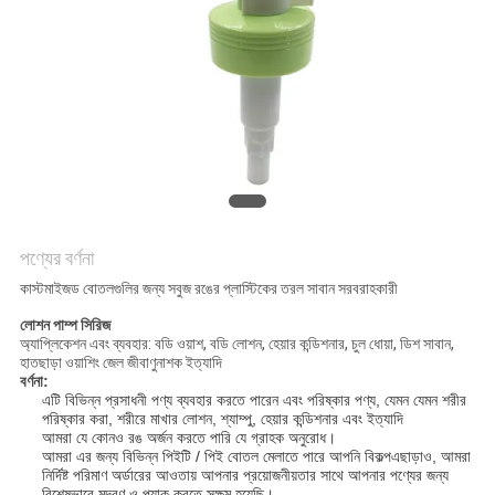
POLICY
পণ্যের বর্ণনা
কাস্টমাইজড বোতলগুলির জন্য সবুজ রঙের প্লাস্টিকের তরল সাবান সরবরাহকারী
লোশন পাম্প সিরিজ
অ্যাপ্লিকেশন এবং ব্যবহার: বডি ওয়াশ, বডি লোশন, হেয়ার কন্ডিশনার, চুল ধোয়া, ডিশ সাবান,
হাতছাড়া ওয়াশিং জেল জীবাণুনাশক ইত্যাদি
বর্ণনা:
এটি বিভিন্ন প্রসাধনী পণ্য ব্যবহার করতে পারেন
এবং পরিষ্কার পণ্য, যেমন
যেমন
শরীর
পরিষ্কার করা,
শরীরে মাখার লোশন,
শ্যাম্পু,
হেয়ার কন্ডিশনার
এবং ইত্যাদি
আমরা যে কোনও রঙ অর্জন করতে পারি
যে গ্রাহক অনুরোধ।
আমরা
এর জন্য বিভিন্ন পিইটি / পিই বোতল মেলাতে পারে
আপনি বিকল্প
এছাড়াও, আমরা
নির্দিষ্ট পরিমাণ অর্ডারের আওতায় আপনার প্রয়োজনীয়তার সাথে আপনার পণ্যের জন্য
বিশেষভাবে মুদ্রণ ও প্যাক করতে সক্ষম হয়েছি।