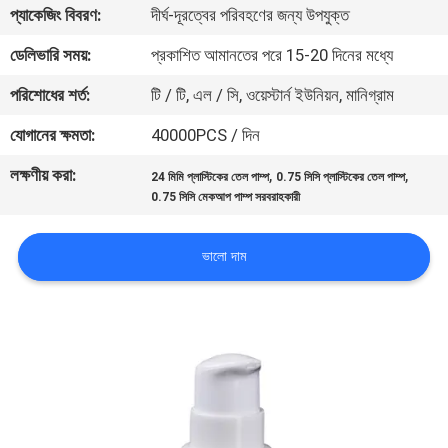
প্যাকেজিং বিবরণ:
দীর্ঘ-দূরত্বের পরিবহণের জন্য উপযুক্ত
নিয়ন্ত্রণ
ডেলিভারি সময়:
প্রকাশিত আমানতের পরে 15-20 দিনের মধ্যে
যোগাযোগ
পরিশোধের শর্ত:
টি / টি, এল / সি, ওয়েস্টার্ন ইউনিয়ন, মানিগ্রাম
করুন
যোগানের ক্ষমতা:
40000PCS / দিন
লক্ষণীয় করা:
,
,
24 মিমি প্লাস্টিকের তেল পাম্প
0.75 সিসি প্লাস্টিকের তেল পাম্প
খবর
0.75 সিসি মেকআপ পাম্প সরবরাহকারী
কেস
ভালো দাম
সাইট
ম্যাপ
PRIVACY