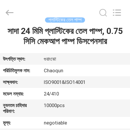
Chaoqun
Plastic
Industry
Co.,
Ltd..
প্লাস্টিকের তেল পাম্প
All
Rights
সাদা 24 মিমি প্লাস্টিকের তেল পাম্প, 0.75
বাড়ি
Reserved.
সিসি মেকআপ পাম্প ডিসপেনসার
পণ্য
উৎপত্তি স্থল:
গুয়াংঝো
আমাদের
পরিচিতিমুলক নাম:
Chaoqun
সম্পর্কে
সাক্ষ্যদান:
ISO9001&ISO14001
মডেল নম্বার:
24/410
কারখানা
ন্যূনতম চাহিদার
10000pcs
ভ্রমণ
পরিমাণ:
মূল্য:
negotiable
মান