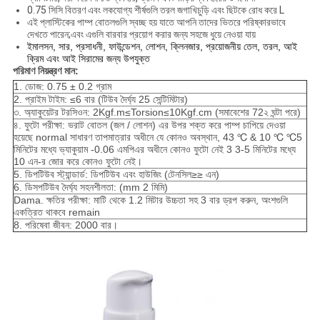
0.75 সিসি বিতরণ এবং লকযোগ্য শীর্ষগুলি তরল জগাখিচুড়ি এবং ছিটকে রোধ করে L
এই প্লাস্টিকের পাম্প বোতলগুলি স্বচ্ছ হয় যাতে আপনি তাদের ভিতরে পরিষ্কারভাবে
দেখতে পারেন;এবং এগুলি বারবার প্রয়োগ করার জন্য সহজে ধুয়ে নেওয়া যায়
ইমালসন, সার, প্রসাধনী, ফাউন্ডেশন, লোশন, ক্লিনজার, প্রয়োজনীয় তেল, তরল, আই
ক্রিম এবং আই সিরামের জন্য উপযুক্ত
পরিমাণ নিয়ন্ত্রণ মান:
1. ডোজ: 0.75 ± 0.2 গ্রাম
2. প্রাইম টাইম: ≤6 বার (টিউব দৈর্ঘ্য 25 সেন্টিমিটার)
৩. অ্যাকুয়েটর টরসিওন: 2Kgf.m≤Torsion≤10Kgf.cm (সমাবেশের 72২ ঘন্টা পরে)
৪. ফুটো পরীক্ষা: ভরাট বোতল (জল / লোশন) এর উপর শক্ত করে পাম্প চাপিয়ে দেওয়া
হয়েছে normal সাধারণ তাপমাত্রার অধীনে যে কোনও অবস্থান, 43 ℃ & 10 ℃ ℃5
মিনিটের মধ্যে ভ্যাকুয়াম -0.06 এমপিএর অধীনে কোনও ফুটো নেই 3 3-5 মিনিটের মধ্যে
10 এন-র জোর করে কোনও ফুটো নেই।
5. ডিপটিউব স্ট্যান্ডার্ড: ডিপটিউব এবং হাউজিং (টেনসিল≥≥ এন)
6. ডিসপটিউব দৈর্ঘ্য সহনশীলতা: (mm 2 মিমি)
Dama. ক্ষতির পরীক্ষা: মাটি থেকে 1.2 মিটার উচ্চতা সহ 3 বার ড্রপ করুন, অংশগুলি
একত্রিত থাকবে remain
8. পরিষেবা জীবন: 2000 বার।