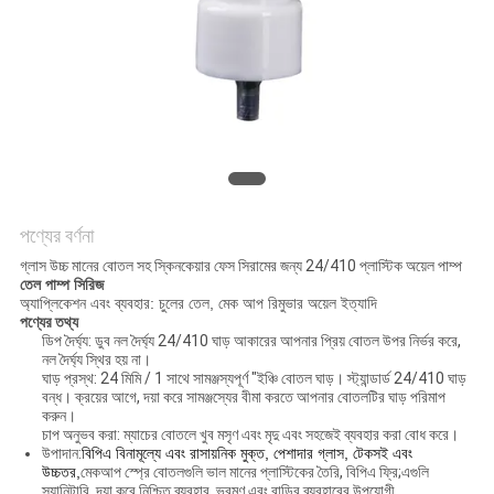
POLICY
পণ্যের বর্ণনা
গ্লাস উচ্চ মানের বোতল সহ স্কিনকেয়ার ফেস সিরামের জন্য 24/410 প্লাস্টিক অয়েল পাম্প
তেল পাম্প সিরিজ
অ্যাপ্লিকেশন এবং ব্যবহার: চুলের তেল, মেক আপ রিমুভার অয়েল ইত্যাদি
পণ্যের তথ্য
ডিপ দৈর্ঘ্য: ডুব নল দৈর্ঘ্য 24/410 ঘাড় আকারের আপনার প্রিয় বোতল উপর নির্ভর করে,
নল দৈর্ঘ্য স্থির হয় না।
ঘাড় প্রস্থ: 24 মিমি / 1 সাথে সামঞ্জস্যপূর্ণ "ইঞ্চি বোতল ঘাড়। স্ট্যান্ডার্ড 24/410 ঘাড়
বন্ধ। ক্রয়ের আগে, দয়া করে সামঞ্জস্যের বীমা করতে আপনার বোতলটির ঘাড় পরিমাপ
করুন।
চাপ অনুভব করা: ম্যাচের বোতলে খুব মসৃণ এবং মৃদু এবং সহজেই ব্যবহার করা বোধ করে।
উপাদান:
বিপিএ বিনামূল্যে এবং রাসায়নিক মুক্ত, পেশাদার গ্লাস, টেকসই এবং
উচ্চতর,
মেকআপ স্প্রে বোতলগুলি ভাল মানের প্লাস্টিকের তৈরি, বিপিএ ফ্রি;এগুলি
স্যানিটারি, দয়া করে নিশ্চিত ব্যবহার, ভ্রমণ এবং বাড়ির ব্যবহারের উপযোগী