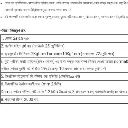
পাম্প সহ প্লাস্টিকের বোতলগুলির দুর্দান্ত নকশা: খালি পাম্পের বোতলগুলির আকারের একই ঘাড়ের সহজ এবং বহু
বোতলটি ব্যবহার করতে নির্দ্বিধায় অনুভব করতে পারেন could
এই পাম্পগুলি বোতলগুলির জন্য যেমন শ্যাম্পু বোতল, চুলের কন্ডিশনার বোতল, ঝরনা বোতল, লোশন বোতল ইত্যাদির জন্য 
পরিমাণ নিয়ন্ত্রণ মান:
1. ডোজ: 2
± 0.5 গ্রাম
2. প্রাইম টাইম: ≤6 বার (নল দৈর্ঘ্য 25 সেন্টিমিটার)
৩. অ্যাকুয়েটর টরসিওন: 2Kgf.m≤Torsion≤10Kgf.cm (সমাবেশের 72২ ঘন্টা পরে)
৪. ফুটা পরীক্ষা: ভরাট বোতল (জল / লোশন) এর উপর শক্ত করে পাম্প চাপিয়ে দেওয়া হয়েছে normal5
অধীনে কোনও ফুটো নেই 3 3-5 মিনিটের মধ্যে 10 এন-র জোর করে কোনও ফুটো নেই।
5. ডিপটিউব স্ট্যান্ডার্ড: ডিপটিউব এবং হাউজিং (টেনসিল≥≥ এন)
6. ডিসপটিউব দৈর্ঘ্য সহনশীলতা: (mm 2 মিমি)
Dama. ক্ষতির পরীক্ষা: মাটি থেকে 1.2 মিটার উচ্চতা সহ 3 বার ড্রপ করুন, অংশগুলি একত্রিত থাক
8. পরিষেবা জীবন: 2000 বার।