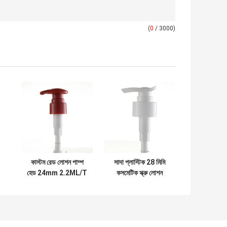
(
0
/ 3000)
কাস্টম রেড লোশন পাম্প
সাদা প্লাস্টিক 28 মিমি
হেড 24mm 2.2ML/T
কসমেটিক স্ক্রু লোশন
তরল ফুটো প্রতিরোধ
বোতল পাম্প সাবান
ডিসপেনসার পাম্প হেড