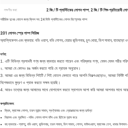
2 জি / টি প্লাস্টিকের লোশন পাম্প
2 জি / টি শিশু প্রতিরোধী লো
লক্ষণীয় করা:
,
শারীরিক দুধের বোতল জন্য ক্লিপ সহ 24 মিমি প্লাস্টিকের লোশন ডিস্পেন্সার পাম্প
201 লোশন স্প্রে পাম্প সিরিজ
অ্যাপ্লিকেশন এবং ব্যবহার: বডি ওয়াশ, বডি লোশন, হেয়ার কন্ডিশনার, চুল ধোয়া, ডিশ সাবান, হাতছাড়া ও
বর্ণনা:
1. এটি বিভিন্ন প্রসাধনী পণ্য জন্য ব্যবহার করতে পারেন
এবং পরিষ্কার পণ্য, যেমন
যেমন
শরীর পরি
২. আমরা যে কোনও রঙ অর্জন করতে পারি
যে গ্রাহক অনুরোধ।
3. আমরা
এর জন্য বিভিন্ন পিইটি / পিই বোতল মেলাতে পারে
আপনি বিকল্প
এছাড়াও, আমরা নির্দিষ্ট
বিশেষভাবে মুদ্রণ ও প্যাক করতে সক্ষম হয়েছি।
4. আরও তথ্যের জন্য আমাদের সাথে যোগাযোগ করতে স্বাগতম
আশা করি আমরা আপনার সাথে আর
ক
প্রতিবেদন:
ক্রিম, ম্যাসেজ লোশন, তরল হ্যান্ড সাবান, স্ব-ট্যানার এবং ব্রোঞ্জারদের জন্য দুর্দান্ত
নিরাপদ এবং সুরক্ষিত - লকিং লোশন পাম্প ফাঁস এবং ছিটকে হ্রাস করে
বহু ব্যবহার - শ্যাম্পু, বডি ওয়াশ, কন্ডিশনার, তরল সাবান, ডিশ সাবান, লোশন, মাউথওয়াশ, ম্যাসেজ তেল, খাবার উপা