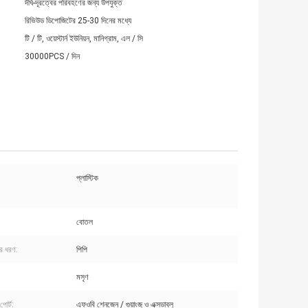
দীর্ঘ-দূরত্বের পরিবহণের জন্য উপযুক্ত
রিভিউড ডিপোজিটের 25-30 দিনের মধ্যে
টি / টি, ওয়েস্টার্ন ইউনিয়ন, মানিগ্রাম, এল / সি
30000PCS / দিন
প্লাস্টিক
বোতল
ের ধরণ:
পিপি
মসৃণ
পোর্ট:
এফওবি শেনজেন / গুয়াংজু ও এক্সডাব্লু