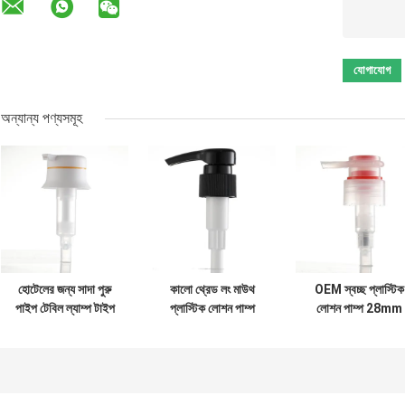
অন্যান্য পণ্যসমূহ
হোটেলের জন্য সাদা পুরু
কালো থ্রেড লং মাউথ
OEM স্বচ্ছ প্লাস্টিক
পাইপ টেবিল ল্যাম্প টাইপ
প্লাস্টিক লোশন পাম্প
লোশন পাম্প 28mm
বডি লোশন পাম্প হেড 2cc
28/410 টেনসিল 7N
1.8ML/T নন স্পিল