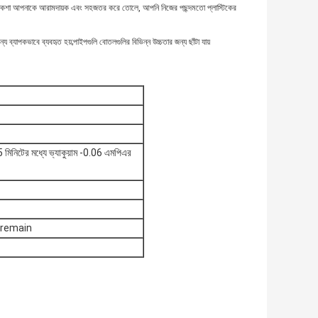
মুখী নকশা আপনাকে আরামদায়ক এবং সহজতর করে তোলে, আপনি নিজের পছন্দমতো প্লাস্টিকের
ব্যাপকভাবে ব্যবহৃত হয়;পাইপগুলি বোতলগুলির বিভিন্ন উচ্চতার জন্য ছাঁটা যায়
 মিনিটের মধ্যে ভ্যাকুয়াম -0.06 এমপিএর
বে remain