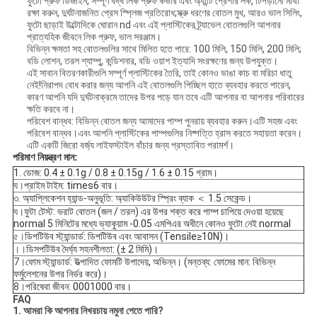
ফুটো প্রুফ ডিজাইন, সম্পূর্ণ বদ্ধ লিক প্রুফ কভার এবং অ্যান্টি প্রেশার লক, টিপড়ানো মাথা
রক্ষা করুন, দুর্ঘটনাজনিত প্রেস স্প্লিজ প্রতিরোধ;স্ক্রু ধরণের বোতল মুখ, আরও ভাল সিলিং,
ফুটো ছাড়াই উল্টোদিকে ঘোরান nd এবং এই প্লাস্টিকের ট্র্যাভেল বোতলগুলি আপনার
প্রাত্যহিক জীবনে লিক প্রুফ, ভাল সরঞ্জাম।
বিভিন্ন ক্ষমতা সহ বোতলগুলির সাথে মিলিত হতে পারে: 100 মিলি, 150 মিলি, 200 মিলি;
বডি লোশন, তরল শ্যাম্পু, কন্ডিশনার, বডি ওয়াশ ইত্যাদি সংরক্ষণের জন্য উপযুক্ত।
এই সাবান বিতরণকারীগুলি সম্পূর্ণ প্লাস্টিকের তৈরি, তাই কোনও ভাঙা কাচ বা মরিচা ধাতু
নেই!নিরাপদ বোধ করার জন্য আপনি এই বোতলগুলি পিচ্ছিল হাতে ব্যবহার করতে পারেন,
কারণ আপনি যদি দুর্ঘটনাক্রমে তাদের উপর পড়ে যান তবে এটি আপনার বা আপনার পরিবারের
ক্ষতি করবে না।
পরিবেশ বান্ধব: বিভিন্ন বোতল জন্য আমাদের পাম্প পুনরায় ব্যবহার করুন।এটি সহজ এবং
পরিবেশ বান্ধব।এবং আপনি প্লাস্টিকের পাম্পগুলির নিষ্পত্তি হ্রাস করতে সহায়তা করেন।
এটি একটি জিরো বর্জ্য লাইফস্টাইল বাঁচার জন্য প্রস্তাবিত পরামর্শ।
পরিমাণ নিয়ন্ত্রণ মান:
1. ডোজ: 0.4 ± 0.1g / 0.8 ± 0.15g / 1.6 ± 0.15 গ্রাম।
ঘ।
প্রাইম টাইম: times6 বার।
৩. অ্যাপ্লিকেশন হ্যান্ড-অনুভূতি: অ্যাকিউউটর স্প্রিং ব্যাক ＜ 1.5 সেকেন্ড।
ঘ।
ফুটা টেস্ট: ভরাট বোতল (জল / তরল) এর উপর শক্ত করে পাম্প চাপিয়ে দেওয়া হয়েছে
normal 5 মিনিটের মধ্যে ভ্যাকুয়াম -0.05 এমপিএর অধীনে কোনও ফুটো নেই normal
৫।
ডিপটিউব স্ট্যান্ডার্ড: ডিপটিউব এবং আবাসন (Tensile≥10N)।
।।
ডিসপটিউব দৈর্ঘ্য সহনশীলতা: (± 2 মিমি)।
7।
ফোম স্ট্যান্ডার্ড: উত্পাদিত ফোমটি উপাদেয়, অভিন্ন। (মন্তব্য: ফোমের মান: বিভিন্ন
ফর্মুলেশনের উপর নির্ভর করে)।
8।
পরিষেবা জীবন: 0001000 বার।
FAQ
1. আমরা কি আপনার নিখরচায় নমুনা পেতে পারি?