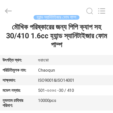
Chaoqun
Plastic
Industry
Co.,
Ltd..
হ্যান্ড স্যানিটাইজার ফোম পাম্প
All
Rights
মৌখিক পরিষ্কারের জন্য পিপি ক্যাপ সহ
বাড়ি
Reserved.
30/410 1.6cc হ্যান্ড স্যানিটাইজার ফোম
পণ্য
পাম্প
আমাদের
উৎপত্তি স্থল:
গুয়াংঝো
সম্পর্কে
পরিচিতিমুলক নাম:
Chaoqun
সাক্ষ্যদান:
ISO9001&ISO14001
কারখানা
মডেল নম্বার:
501-এএওএ -30 / 410
ভ্রমণ
ন্যূনতম চাহিদার
10000pcs
পরিমাণ:
মান