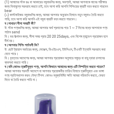
(1) আমাদের স্টক রঙ বা আকারের নমুনাগুলির জন্য, অবশ্যই, আমরা আপনাকে মানের পরীক্ষার
জন্য বিনামূল্যে সরবরাহ করতে চাই, তবে আশা করি আপনি শিপিংয়ের ব্যয়টি বহন করতে পারবেন
bear
(২) কাস্টমাইজড নমুনাগুলির জন্য, আমরা আপনার অনুরোধ হিসাবে নতুন নমুনাও তৈরি করতে
পারি, তবে আশা করি আপনি এই নমুনা ব্যয়টি বহন করতে পারবেন।
ঘ
।সাধারণ সীসা সময়টি কী?
উ: স্টক পণ্যগুলির জন্য, আমরা আপনার অর্থ প্রদানের পরে 1 ~ 7 দিনের মধ্যে আপনাকে পণ্য
পাঠাব send
বি। ভর উত্পাদন জন্য, সীসা সময় প্রায় 20 20 25days, এবং বিশেষ হ্যান্ডেল প্রয়োজন হলে
দীর্ঘ হয়।
ঘ
।আপনার শিপিং শর্তাবলী কি?
উ: ছোট ট্রায়াল অর্ডারের জন্য, ফেডেক্স, ডিএইচএল, ইউপিএস, টিএনটি ইত্যাদি সরবরাহ করা
যেতে পারে।
বি। বৃহত্তর আদেশের জন্য, আমরা আপনার প্রয়োজন অনুসারে সমুদ্র বা বায়ু দ্বারা চালানের
ব্যবস্থা করতে পারি।
ঘ
।যদি কোনও ত্রুটিযুক্ত পণ্য, আপনি কিভাবে আমাদের জন্য এটি নিষ্পত্তি করতে পারেন?
আমরা আপনার পরবর্তী আদেশে বা আপনার প্রয়োজনীয় তারিখ হিসাবে ত্রুটিযুক্ত এবং ভাঙ্গা
পণ্য প্রতিস্থাপন করব।উষ্ণ টিপস: কোনও মনুষ্যনির্মিত ক্ষতি আমরা পরিবর্তন করতে, ফেরত
দিতে বা তৈরি করতে পারি না।