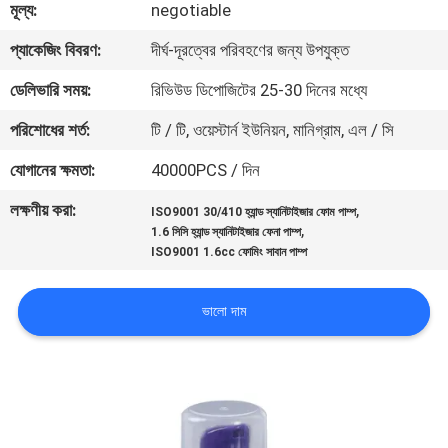
মূল্য:
negotiable
নিয়ন্ত্রণ
প্যাকেজিং বিবরণ:
দীর্ঘ-দূরত্বের পরিবহণের জন্য উপযুক্ত
যোগাযোগ
ডেলিভারি সময়:
রিভিউড ডিপোজিটের 25-30 দিনের মধ্যে
করুন
পরিশোধের শর্ত:
টি / টি, ওয়েস্টার্ন ইউনিয়ন, মানিগ্রাম, এল / সি
যোগানের ক্ষমতা:
40000PCS / দিন
খবর
লক্ষণীয় করা:
,
ISO9001 30/410 হ্যান্ড স্যানিটাইজার ফোম পাম্প
,
1.6 সিসি হ্যান্ড স্যানিটাইজার ফেনা পাম্প
কেস
ISO9001 1.6cc ফোমিং সাবান পাম্প
সাইট
ভালো দাম
ম্যাপ
PRIVACY