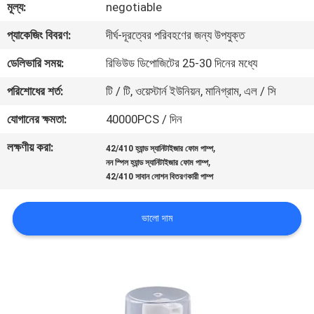
মূল্য:
negotiable
নিয়ন্ত্রণ
প্যাকেজিং বিবরণ:
দীর্ঘ-দূরত্বের পরিবহণের জন্য উপযুক্ত
যোগাযোগ
ডেলিভারি সময়:
রিভিউড ডিপোজিটের 25-30 দিনের মধ্যে
করুন
পরিশোধের শর্ত:
টি / টি, ওয়েস্টার্ন ইউনিয়ন, মানিগ্রাম, এল / সি
যোগানের ক্ষমতা:
40000PCS / দিন
খবর
লক্ষণীয় করা:
,
42/410 হ্যান্ড স্যানিটাইজার ফোম পাম্প
,
নন স্পিল হ্যান্ড স্যানিটাইজার ফোম পাম্প
কেস
42/410 সাবান লোশন বিতরণকারী পাম্প
সাইট
ভালো দাম
ম্যাপ
PRIVACY