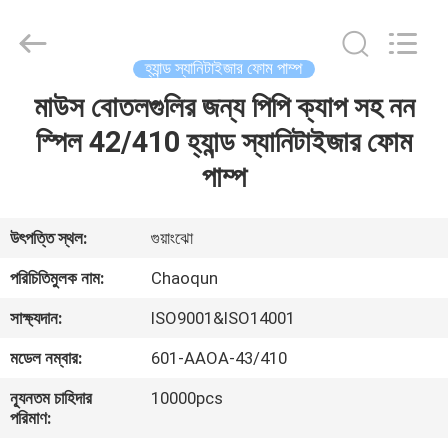
Chaoqun
Plastic
Industry
Co.,
Ltd..
হ্যান্ড স্যানিটাইজার ফোম পাম্প
All
Rights
মাউস বোতলগুলির জন্য পিপি ক্যাপ সহ নন
বাড়ি
Reserved.
স্পিল 42/410 হ্যান্ড স্যানিটাইজার ফোম
পণ্য
পাম্প
আমাদের
উৎপত্তি স্থল:
গুয়াংঝো
সম্পর্কে
পরিচিতিমুলক নাম:
Chaoqun
সাক্ষ্যদান:
ISO9001&ISO14001
কারখানা
মডেল নম্বার:
601-AAOA-43/410
ভ্রমণ
ন্যূনতম চাহিদার
10000pcs
পরিমাণ:
মান