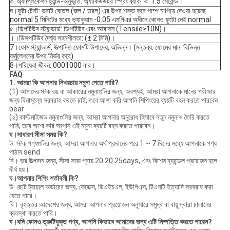
৩. অ্যাপ্লিকেশন হ্যান্ড-অনুভূতি: অ্যাকিউউটর স্প্রিং ব্যাক ＜ 1.5 সেকেন্ড।
ঘ।
ফুটা টেস্ট: ভরাট বোতল (জল / তরল) এর উপর শক্ত করে পাম্প চাপিয়ে দেওয়া হয়েছে
normal 5 মিনিটের মধ্যে ভ্যাকুয়াম -0.05 এমপিএর অধীনে কোনও ফুটো নেই normal
৫।
ডিপটিউব স্ট্যান্ডার্ড: ডিপটিউব এবং আবাসন (Tensile≥10N)।
।।
ডিসপটিউব দৈর্ঘ্য সহনশীলতা: (± 2 মিমি)।
7।
ফোম স্ট্যান্ডার্ড: উত্পাদিত ফোমটি উপাদেয়, অভিন্ন। (মন্তব্য: ফোমের মান: বিভিন্ন
ফর্মুলেশনের উপর নির্ভর করে)
8।
পরিষেবা জীবন: 0001000 বার।
FAQ
1. আমরা কি আপনার নিখরচায় নমুনা পেতে পারি?
(1) আমাদের স্টক রঙ বা আকারের নমুনাগুলির জন্য, অবশ্যই, আমরা আপনাকে মানের পরীক্ষার
জন্য বিনামূল্যে সরবরাহ করতে চাই, তবে আশা করি আপনি শিপিংয়ের ব্যয়টি বহন করতে পারবেন
bear
(২) কাস্টমাইজড নমুনাগুলির জন্য, আমরা আপনার অনুরোধ হিসাবে নতুন নমুনাও তৈরি করতে
পারি, তবে আশা করি আপনি এই নমুনা ব্যয়টি বহন করতে পারবেন।
ঘ
।সাধারণ সীসা সময় কি?
উ: স্টক পণ্যগুলির জন্য, আমরা আপনার অর্থ প্রদানের পরে 1 ~ 7 দিনের মধ্যে আপনাকে পণ্য
পাঠাব send
বি। ভর উত্পাদন জন্য, সীসা সময় প্রায় 20 20 25days, এবং বিশেষ হ্যান্ডেল প্রয়োজন হলে
দীর্ঘ হয়।
ঘ
।আপনার শিপিং শর্তাবলী কি?
উ: ছোট ট্রায়াল অর্ডারের জন্য, ফেডেক্স, ডিএইচএল, ইউপিএস, টিএনটি ইত্যাদি সরবরাহ করা
যেতে পারে।
বি। বৃহত্তর আদেশের জন্য, আমরা আপনার প্রয়োজন অনুসারে সমুদ্র বা বায়ু দ্বারা চালানের
ব্যবস্থা করতে পারি।
ঘ
।যদি কোনও ত্রুটিযুক্ত পণ্য, আপনি কিভাবে আমাদের জন্য এটি নিষ্পত্তি করতে পারেন?