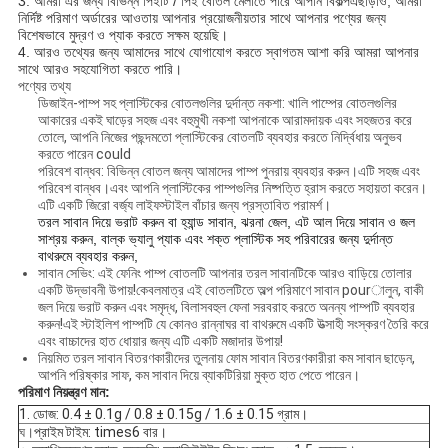
3. আমরা
এর জন্য বিভিন্ন পিইটি / পিই বোতল মেলাতে পারে
আপনি বিকল্প
এছাড়াও, আমরা
নির্দিষ্ট পরিমাণ অর্ডারের আওতায় আপনার প্রয়োজনীয়তার সাথে আপনার পণ্যের জন্য
বিশেষভাবে মুদ্রণ ও প্যাক করতে সক্ষম হয়েছি।
4. আরও তথ্যের জন্য আমাদের সাথে যোগাযোগ করতে স্বাগতম
আশা করি আমরা আপনার
সাথে আরও সহযোগিতা করতে পারি
।
পণ্যের তথ্য
ডিজাইন-পাম্প সহ প্লাস্টিকের বোতলগুলির দুর্দান্ত নকশা: খালি পাম্পের বোতলগুলির
আকারের একই ঘাড়ের সহজ এবং বহুমুখী নকশা আপনাকে আরামদায়ক এবং সহজতর করে
তোলে, আপনি নিজের পছন্দমতো প্লাস্টিকের বোতলটি ব্যবহার করতে নির্দ্বিধায় অনুভব
করতে পারেন could
পরিবেশ বান্ধব: বিভিন্ন বোতল জন্য আমাদের পাম্প পুনরায় ব্যবহার করুন।এটি সহজ এবং
পরিবেশ বান্ধব।এবং আপনি প্লাস্টিকের পাম্পগুলির নিষ্পত্তি হ্রাস করতে সহায়তা করেন।
এটি একটি জিরো বর্জ্য লাইফস্টাইল বাঁচার জন্য প্রস্তাবিত পরামর্শ।
তরল সাবান দিয়ে ভরাট করুন বা হ্যান্ড সাবান, ঝরনা জেল, এট আল দিয়ে সাবান ও জল
সাশ্রয় করুন, বাল্ক ভ্যালু প্যাক এবং শক্ত প্লাস্টিক সহ পরিবারের জন্য দুর্দান্ত
বাথরুমে ব্যবহার করুন,
সাবান সেভিং: এই ফেনিং পাম্প বোতলটি আপনার তরল সাবানটিকে আরও বাড়িয়ে তোলার
একটি উদ্ভাবনী উপায়!কেবলমাত্র এই বোতলটিতে অল্প পরিমাণে সাবান pourালুন, বাকী
জল দিয়ে ভরাট করুন এবং সমৃদ্ধ, বিলাসবহুল ফেনা সরবরাহ করতে অনন্য পাম্পটি ব্যবহার
করুন!এই স্টাইলিশ পাম্পটি যে কোনও রান্নাঘর বা বাথরুমে একটি উত্সাহী সংস্করণ তৈরি করে
এবং বাচ্চাদের হাত ধোয়ার জন্য এটি একটি মজাদার উপায়!
নিয়মিত তরল সাবান বিতরণকারীদের তুলনায় ফোম সাবান বিতরণকারীরা কম সাবান ছাড়েন,
আপনি পরিষ্কার সাফ, কম সাবান দিয়ে ব্যাকটিরিয়া মুক্ত হাত পেতে পারেন।
পরিমাণ নিয়ন্ত্রণ মান:
1. ডোজ: 0.4 ± 0.1g / 0.8 ± 0.15g / 1.6 ± 0.15 গ্রাম।
ঘ।
প্রাইম টাইম: times6 বার।