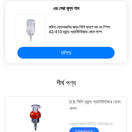
এর সেরা মূল্য পান
মাউস বোতলগুলির জন্য পিপি ক্যাপ সহ নন স্পিল
42/410 হ্যান্ড স্যানিটাইজার ফোম পাম্প
চালিয়ে
শীর্ষ পণ্য
0.8 সিসি হ্যান্ড স্যানিটাইজার ফোম
পাম্প
negotiable MOQ:10000pcs
CONTACT