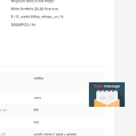
দীর্ঘ-দূরত্বের পরিবহণের জন্য উপযুক্ত
রিভিউড ডিপোজিটের 25-30 দিনের মধ্যে
টি / টি, ওয়েস্টার্ন ইউনিয়ন, মানিগ্রাম, এল / সি
30000PCS / দিন
প্লাস্টিক
বোতল
ের ধরণ:
পিপি
মসৃণ
পোর্ট:
এফওবি শেনজেন / গুয়াংজু ও এক্সডাব্লু