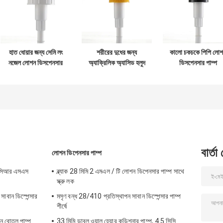
হাত ধোয়ার জন্য সেমি লং
শরীরের দুধের জন্য
কালো চকচকে পিপি লো
নজেল লোশন ডিসপেনসার
অ্যাক্রিলিক অ্যাসিড হলুদ
ডিসপেনসার পাম্প
পাম্প 2.5g ডোজ
লোশন ডিসপেনসার পাম্প
কাস্টমাইজেশন 33 মিম
4.5g ডোজ
বার্তা
লোশন ডিপেনসার পাম্প
পিসিআর এসএস
ব্ল্যাক 28 মিমি 2 এমএল / টি লোশন ডিপেনসার পাম্প সাথে
স্ক্রু লক
বান ডিস্পেন্সার
মসৃণ বন্ধ 28/410 প্রতিস্থাপন সাবান ডিস্পেন্সার পাম্প
শীর্ষে
শন বোতল পাম্প
33 মিমি ডাবল ওয়াল হেয়ার কন্ডিশনার পাম্প, 4.5 সিসি