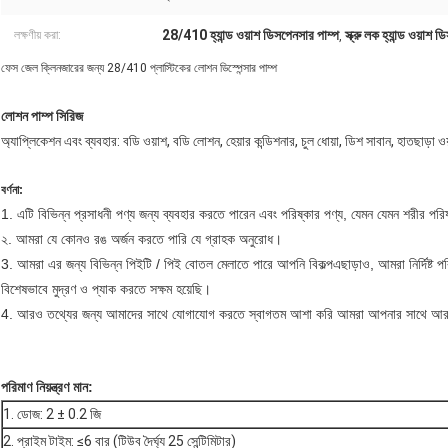
28/410 হ্যান্ড ওয়াশ ডিসপেনসার পাম্প
স্ক্রু লক হ্যান্ড ওয়াশ 
লক্ষণীয় করা:
,
ফেস জেল ক্লিনজারের জন্য 28/410 প্লাস্টিকের লোশন ডিস্পেন্সার পাম্প
লোশন পাম্প সিরিজ
অ্যাপ্লিকেশন এবং ব্যবহার: বডি ওয়াশ, বডি লোশন, হেয়ার কন্ডিশনার, চুল ধোয়া, ডিশ সাবান, হাতছাড়া ও
বর্ণনা:
1. এটি বিভিন্ন প্রসাধনী পণ্য জন্য ব্যবহার করতে পারেন
এবং পরিষ্কার পণ্য, যেমন
যেমন
শরীর পরি
২. আমরা যে কোনও রঙ অর্জন করতে পারি
যে গ্রাহক অনুরোধ।
3. আমরা
এর জন্য বিভিন্ন পিইটি / পিই বোতল মেলাতে পারে
আপনি বিকল্প
এছাড়াও, আমরা নির্দিষ্ট
বিশেষভাবে মুদ্রণ ও প্যাক করতে সক্ষম হয়েছি।
4. আরও তথ্যের জন্য আমাদের সাথে যোগাযোগ করতে স্বাগতম
আশা করি আমরা আপনার সাথে আর
পরিমাণ নিয়ন্ত্রণ মান:
1. ডোজ: 2 ± 0.2 জি
2. প্রাইম টাইম: ≤6 বার (টিউব দৈর্ঘ্য 25 সেন্টিমিটার)