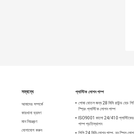
সম্বন্ধে
প্লাস্টিক লোশন পাম্প
পোষা বোতল জন্য 28 মিমি রাউন্ড হেড 
আমাদের সম্পর্কে
স্প্রিং প্লাস্টিক লোশন পাম্প
কারখানা ভ্রমণ
ISO9001 কালো 24/410 প্লাস্টিকের সা
মান নিয়ন্ত্রণ
পাম্প প্রতিস্থাপন
যোগাযোগ করুন
পিপি 24 মিমি লোশন পাম্প, নন স্পিল লো