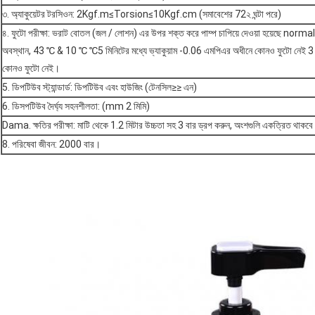
৩. অ্যাকুয়েটর টরসিওন: 2Kgf.m≤Torsion≤10Kgf.cm (সমাবেশের 72২ ঘন্টা পরে)
৪. ফুটো পরীক্ষা: ভরাট বোতল (জল / লোশন) এর উপর শক্ত করে পাম্প চাপিয়ে দেওয়া হয়েছে norma
অবস্থান, 43 ℃ & 10 ℃ ℃5 মিনিটের মধ্যে ভ্যাকুয়াম -0.06 এমপিএর অধীনে কোনও ফুটো নেই 3
কোনও ফুটো নেই।
5. ডিপটিউব স্ট্যান্ডার্ড: ডিপটিউব এবং হাউজিং (টেনসিল≥≥ এন)
6. ডিসপটিউব দৈর্ঘ্য সহনশীলতা: (mm 2 মিমি)
Dama. ক্ষতির পরীক্ষা: মাটি থেকে 1.2 মিটার উচ্চতা সহ 3 বার ড্রপ করুন, অংশগুলি একত্রিত থাক
8. পরিষেবা জীবন: 2000 বার।