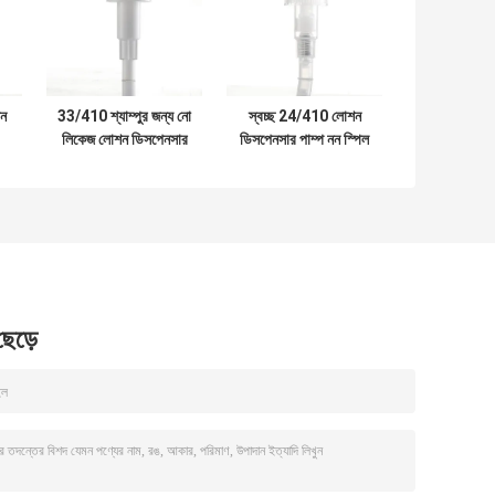
শন
33/410 শ্যাম্পুর জন্য নো
স্বচ্ছ 24/410 লোশন
লিকেজ লোশন ডিসপেনসার
ডিসপেনসার পাম্প নন স্পিল
ি
পাম্প
ODM
 ছেড়ে