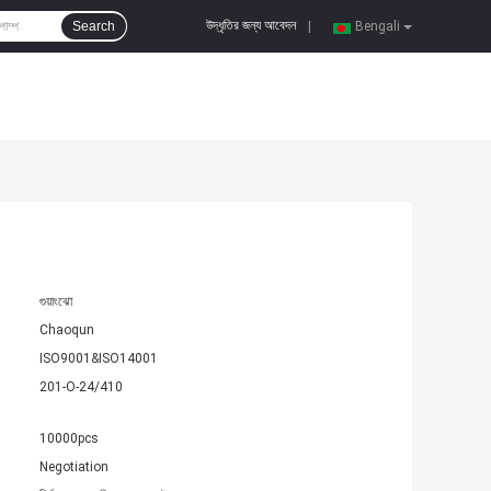
উদ্ধৃতির জন্য আবেদন
Search
|
Bengali
গুয়াংঝো
Chaoqun
ISO9001&ISO14001
201-O-24/410
10000pcs
Negotiation