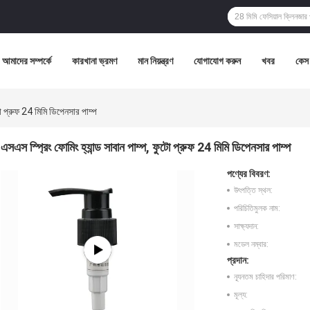
আমাদের সম্পর্কে
কারখানা ভ্রমণ
মান নিয়ন্ত্রণ
যোগাযোগ করুন
খবর
কেস
টো প্রুফ 24 মিমি ডিপেনসার পাম্প
এসএস স্প্রিং ফোমিং হ্যান্ড সাবান পাম্প, ফুটো প্রুফ 24 মিমি ডিপেনসার পাম্প
পণ্যের বিবরণ:
উৎপত্তি স্থল:
পরিচিতিমুলক নাম:
সাক্ষ্যদান:
মডেল নম্বার:
প্রদান:
ন্যূনতম চাহিদার পরিমাণ:
মূল্য: