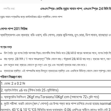
এসএস স্প্রিং ফোমিং হ্যান্ড সাবান পাম্প
এসএস স্প্রিং 24 মিমি ড
লক্ষণীয় করা:
,
হ্যান্ড সাবান পণ্যগুলির জন্য কাস্টমাইজড রঙিন প্লাস্টিক লোশন পাম্প
লোশন পাম্প 201 সিরিজ
অ্যাপ্লিকেশন এবং ব্যবহার: বডি ওয়াশ, বডি লোশন, হেয়ার কন্ডিশনার, চুল ধোয়া, ডিশ সাবান, হাতছাড়া ও
পণ্যের তথ্য
ডিপ দৈর্ঘ্য: ডুব নলের দৈর্ঘ্য আপনার প্রিয় বোতলটির উপর নির্ভর করে 28/410 ঘাড়ের আকারের সাথে, নলের দৈর্ঘ্য স্
ঘাড় প্রস্থ: 28 মিমি / 1 সাথে সামঞ্জস্যপূর্ণ "ইঞ্চি বোতল ঘাড়। স্ট্যান্ডার্ড 28/410 ঘাড় বন্ধ। ক্রয়ের আগে, 
চাপ অনুভব করা: ম্যাচের বোতলে খুব মসৃণ এবং মৃদু এবং সহজেই ব্যবহার করা বোধ করে।
ব্যবহারের ব্যাপ্তি: এই পাম্পগুলির জন্য বিস্তৃত ব্যবহারের ব্যাপ্তি এবং এগুলিকে বিভিন্ন বোতল যেমন শ্যাম্পু
পরিমাণ নিয়ন্ত্রণ মান:
1. ডোজ: 2 ± 0.2 জি
2. প্রাইম টাইম: ≤6 বার (টিউব দৈর্ঘ্য 25 সেন্টিমিটার)
৩. অ্যাকুয়েটর টরসিওন: 2Kgf.m≤Torsion≤10Kgf.cm (সমাবেশের 72২ ঘন্টা পরে)
৪. ফুটো পরীক্ষা: ভরাট বোতল (জল / লোশন) এর উপর শক্ত করে পাম্প চাপিয়ে দেওয়া হয়েছে norma
অবস্থান, 43 ℃ & 10 ℃ ℃5 মিনিটের মধ্যে ভ্যাকুয়াম -0.06 এমপিএর অধীনে কোনও ফুটো নেই 3