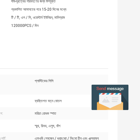
দীর্ঘ-দূরত্বের পরিবহণের জন্য উপযুক্ত
প্রকাশিত আমানতের পরে 15-20 দিনের মধ্যে
টি / টি, এল / সি, ওয়েস্টার্ন ইউনিয়ন, মানিগ্রাম
120000PCS / দিন
প্লাস্টিকের পিপি
ব্যক্তিগত যত্ন বোতল
ইপ:
মরিচা রোধক স্পাত
স্মুথ, রিবড, এলুম, বাঁশ
পোর্ট:
এফওবি শেনজেন / গুয়াংঝো / নিংবো চীন এবং এক্সডাব্লু