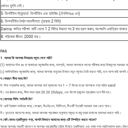
কোনও ফুটো নেই।
5. ডিপটিউব স্ট্যান্ডার্ড: ডিপটিউব এবং হাউজিং (টেনসিল≥≥ এন)
6. ডিসপটিউব দৈর্ঘ্য সহনশীলতা: (mm 2 মিমি)
Dama. ক্ষতির পরীক্ষা: মাটি থেকে 1.2 মিটার উচ্চতা সহ 3 বার ড্রপ করুন, অংশগুলি একত্রিত থাক
8. পরিষেবা জীবন: 2000 বার।
FAQ
1. আমরা কি আপনার নিখরচায় নমুনা পেতে পারি?
(1) আমাদের স্টক রঙ বা আকারের নমুনাগুলির জন্য, অবশ্যই, আমরা আপনাকে মানের পরীক্ষার জন্য বিনামূল্যে সরবরাহ
(২) কাস্টমাইজড নমুনাগুলির জন্য, আমরা আপনার অনুরোধ হিসাবে নতুন নমুনাও তৈরি করতে পারি, তবে আশা করি আপনি এ
ঘ
।সাধারণ সীসা সময় কি?
উ: স্টক পণ্যগুলির জন্য, আমরা আপনার অর্থ প্রদানের পরে 1 ~ 7 দিনের মধ্যে আপনাকে পণ্য পাঠাব send
বি। ভর উত্পাদন জন্য, সীসা সময় প্রায় 20 20 25days, এবং বিশেষ হ্যান্ডেল প্রয়োজন হলে দীর্ঘ হয়।
ঘ
।আপনার শিপিং শর্তাবলী কি?
উ: ছোট ট্রায়াল অর্ডারের জন্য, ফেডেক্স, ডিএইচএল, ইউপিএস, টিএনটি ইত্যাদি সরবরাহ করা যেতে পারে।
বি। বৃহত্তর আদেশের জন্য, আমরা আপনার প্রয়োজন অনুসারে সমুদ্র বা বায়ু দ্বারা চালানের ব্যবস্থা করতে পারি।
ঘ
।যদি কোনও ত্রুটিযুক্ত পণ্য, আপনি কিভাবে আমাদের জন্য এটি নিষ্পত্তি করতে পারেন?
আমরা আপনার পরবর্তী আদেশে বা আপনার প্রয়োজনীয় তারিখ হিসাবে ত্রুটিযুক্ত এবং ভাঙ্গা পণ্য প্রতিস্থাপন করব।উষ্ণ