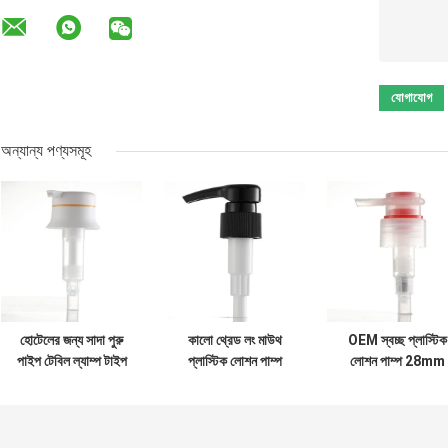
অন্যান্য পণ্যসমূহ
হোটেলের জন্য সাদা পুরু
কালো থ্রেড লং মাউথ
OEM স্বচ্ছ প্লাস্টিক
পাইপ টেবিল ল্যাম্প টাইপ
প্লাস্টিক লোশন পাম্প
লোশন পাম্প 28mm
বডি লোশন পাম্প হেড 2cc
28/410 টেনসিল 7N
1.8ML/T নন স্পিল