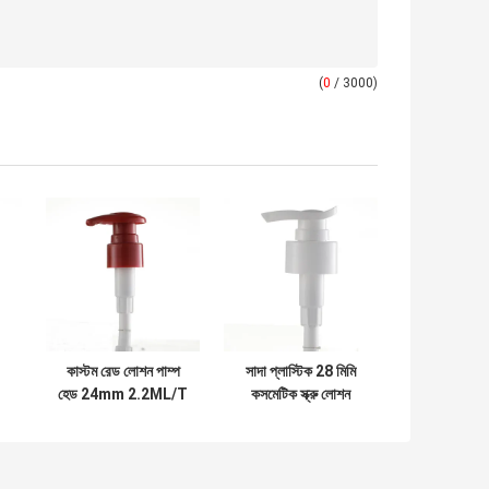
(
0
/ 3000)
কাস্টম রেড লোশন পাম্প
সাদা প্লাস্টিক 28 মিমি
হেড 24mm 2.2ML/T
কসমেটিক স্ক্রু লোশন
তরল ফুটো প্রতিরোধ
বোতল পাম্প সাবান
ডিসপেনসার পাম্প হেড