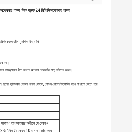
িসপেনসার পাম্প
লিক প্রুফ 24 মিমি ডিসপেনসার পাম্প
,
য়াশিং জেল জীবাণুনাশক ইত্যাদি
থির নয়।
দয়া করে সামঞ্জস্যের বীমা করতে আপনার বোতলটির ঘাড় পরিমাপ করুন।
র বোতল, চুলের কন্ডিশনার বোতল, ঝরনা বোতল, লোশন বোতল ইত্যাদির সাথে লাগানো যেতে পারে
l সাধারণ তাপমাত্রার অধীনে যে কোনও
 3-5 মিনিটের মধ্যে 10 এন-র জোর করে