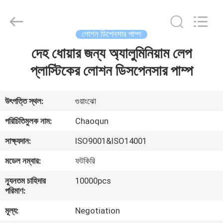
লোশন
পাম্প
সরবরাহকারী.
Copyright
©
লোশন ডিপেনসার পাম্প
2021
-
2022
দেহ ধোয়ার জন্য অ্যালুমিনিয়াম লেপ
বাড়ি
plasticlotionpump.com.
All
Rights
প্লাস্টিকের লোশন ডিসপেনসার পাম্প
Reserved.
পণ্য
উৎপত্তি স্থল:
গুয়াংঝো
আমাদের
পরিচিতিমুলক নাম:
Chaoqun
সম্পর্কে
সাক্ষ্যদান:
ISO9001&ISO14001
মডেল নম্বার:
ফটকিরি
কারখানা
ন্যূনতম চাহিদার
10000pcs
ভ্রমণ
পরিমাণ:
মূল্য:
Negotiation
মান