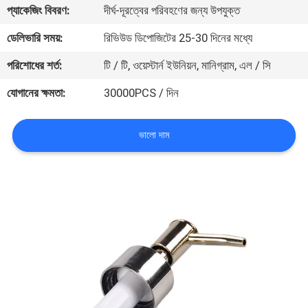
প্যাকেজিং বিবরণ:
দীর্ঘ-দূরত্বের পরিবহণের জন্য উপযুক্ত
নিয়ন্ত্রণ
ডেলিভারি সময়:
রিভিউড ডিপোজিটের 25-30 দিনের মধ্যে
যোগাযোগ
পরিশোধের শর্ত:
টি / টি, ওয়েস্টার্ন ইউনিয়ন, মানিগ্রাম, এল / সি
করুন
যোগানের ক্ষমতা:
30000PCS / দিন
খবর
ভালো দাম
কেস