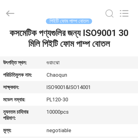
Chaoqun
Plastic
Industry
Co.,
Ltd..
পিইটি ফোম পাম্প বোতল
All
Rights
কসমেটিক পণ্যগুলির জন্য ISO9001 30
বাড়ি
Reserved.
মিলি পিইটি ফোম পাম্প বোতল
পণ্য
উৎপত্তি স্থল:
গুয়াংঝো
আমাদের
পরিচিতিমুলক নাম:
Chaoqun
সম্পর্কে
সাক্ষ্যদান:
ISO9001&ISO14001
মডেল নম্বার:
PL120-30
কারখানা
ন্যূনতম চাহিদার
10000pcs
ভ্রমণ
পরিমাণ:
মূল্য:
negotiable
মান