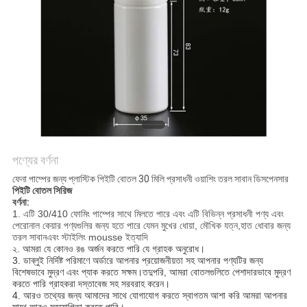
POLICY
পণ্যের বর্ণনা
ফেনা পাম্পের জন্য প্লাস্টিক পিইটি বোতল 30 মিলি প্রসাধনী ওয়াশিং তরল সাবান ডিসপেনসার
পিইটি বোতল সিরিজ
বর্ণনা:
1. এটি 30/410 ফোমিং পাম্পের সাথে মিলতে পারে এবং এটি বিভিন্ন প্রসাধনী পণ্য এবং
পেরোনাল কেয়ার পণ্যগুলির জন্য হতে পারে
যেমন
মুখের ধোয়া,
মৌখিক যত্ন,
হাত ধোবার জন্য
তরল সাবান
এবং স্টাইলিং mousse ইত্যাদি
২. আমরা যে কোনও রঙ অর্জন করতে পারি
যে গ্রাহক অনুরোধ।
3. ডাব্লু
ই নির্দিষ্ট পরিমাণে অর্ডারে আপনার প্রয়োজনীয়তা সহ আপনার পণ্যটির জন্য
বিশেষভাবে মুদ্রণ এবং প্যাক করতে সক্ষম।তদুপরি, আমরা বোতলগুলিতে পেশাদারভাবে মুদ্রণ
করতে পারি গ্রাহকরা দস্তাবেজ সহ সরবরাহ করেন।
4. আরও তথ্যের জন্য আমাদের সাথে যোগাযোগ করতে স্বাগতম
আশা করি আমরা আপনার