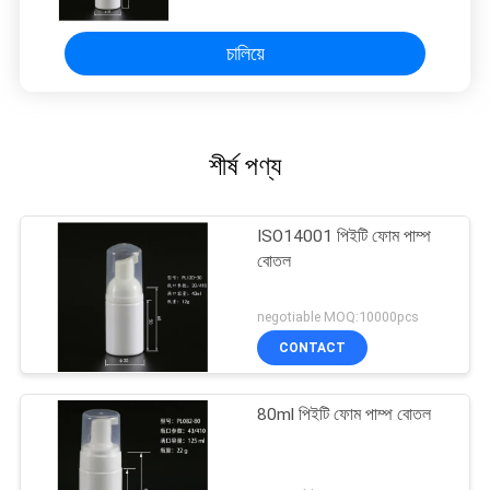
চালিয়ে
শীর্ষ পণ্য
ISO14001 পিইটি ফোম পাম্প
বোতল
negotiable MOQ:10000pcs
CONTACT
80ml পিইটি ফোম পাম্প বোতল