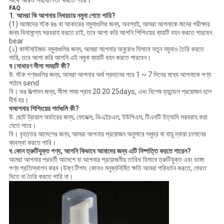
সাথে আরও সহযোগিতা করতে পারি
।
FAQ
1. আমরা কি আপনার নিখরচায় নমুনা পেতে পারি?
(1) আমাদের স্টক রঙ বা আকারের নমুনাগুলির জন্য, অবশ্যই, আমরা আপনাকে মানের পরীক্ষার
জন্য বিনামূল্যে সরবরাহ করতে চাই, তবে আশা করি আপনি শিপিংয়ের ব্যয়টি বহন করতে পারবেন
bear
(২) কাস্টমাইজড নমুনাগুলির জন্য, আমরা আপনার অনুরোধ হিসাবে নতুন নমুনাও তৈরি করতে
পারি, তবে আশা করি আপনি এই নমুনা ব্যয়টি বহন করতে পারবেন।
ঘ
।সাধারণ সীসা সময়টি কী?
উ: স্টক পণ্যগুলির জন্য, আমরা আপনার অর্থ প্রদানের পরে 1 ~ 7 দিনের মধ্যে আপনাকে পণ্য
পাঠাব send
বি। ভর উত্পাদন জন্য, সীসা সময় প্রায় 20 20 25days, এবং বিশেষ হ্যান্ডেল প্রয়োজন হলে
দীর্ঘ হয়।
ঘ
আপনার শিপিংয়ের শর্তগুলি কী?
উ: ছোট ট্রায়াল অর্ডারের জন্য, ফেডেক্স, ডিএইচএল, ইউপিএস, টিএনটি ইত্যাদি সরবরাহ করা
যেতে পারে।
বি। বৃহত্তর আদেশের জন্য, আমরা আপনার প্রয়োজন অনুসারে সমুদ্র বা বায়ু দ্বারা চালানের
ব্যবস্থা করতে পারি।
ঘ
.কোন ত্রুটিযুক্ত পণ্য, আপনি কিভাবে আমাদের জন্য এটি নিষ্পত্তি করতে পারেন?
আমরা আপনার পরবর্তী আদেশে বা আপনার প্রয়োজনীয় তারিখ হিসাবে ত্রুটিযুক্ত এবং ভাঙ্গা
পণ্য প্রতিস্থাপন করব।উষ্ণ টিপস: কোনও মনুষ্যনির্মিত ক্ষতি আমরা পরিবর্তন করতে, ফেরত
দিতে বা তৈরি করতে পারি না।