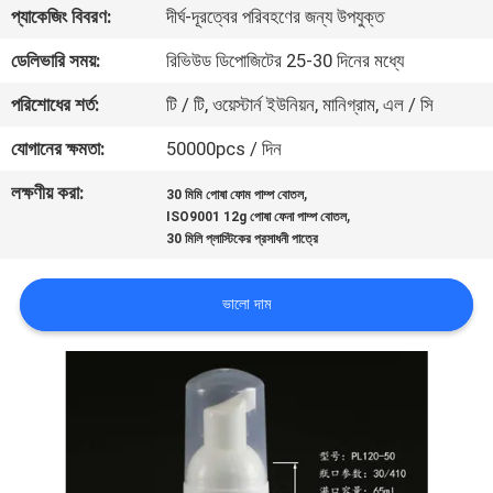
প্যাকেজিং বিবরণ:
দীর্ঘ-দূরত্বের পরিবহণের জন্য উপযুক্ত
নিয়ন্ত্রণ
ডেলিভারি সময়:
রিভিউড ডিপোজিটের 25-30 দিনের মধ্যে
যোগাযোগ
পরিশোধের শর্ত:
টি / টি, ওয়েস্টার্ন ইউনিয়ন, মানিগ্রাম, এল / সি
করুন
যোগানের ক্ষমতা:
50000pcs / দিন
লক্ষণীয় করা:
,
30 মিমি পোষা ফোম পাম্প বোতল
খবর
,
ISO9001 12g পোষা ফেনা পাম্প বোতল
30 মিলি প্লাস্টিকের প্রসাধনী পাত্রে
কেস
ভালো দাম
সাইট
ম্যাপ
PRIVACY